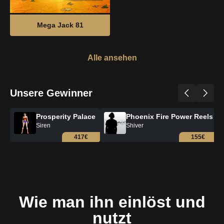
Mega Jack 81
Alle ansehen
Unsere Gewinner
Prosperity Palace
Phoenix Fire Power Reels
Siren
Shiver
417€
155€
Wie man ihn einlöst und
nutzt