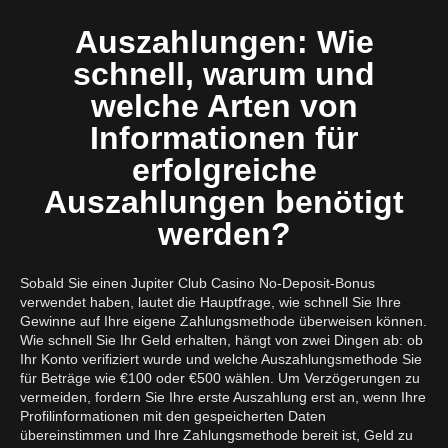
Auszahlungen: Wie
schnell, warum und
welche Arten von
Informationen für
erfolgreiche
Auszahlungen benötigt
werden?
Sobald Sie einen Jupiter Club Casino No-Deposit-Bonus
verwendet haben, lautet die Hauptfrage, wie schnell Sie Ihre
Gewinne auf Ihre eigene Zahlungsmethode überweisen können.
Wie schnell Sie Ihr Geld erhalten, hängt von zwei Dingen ab: ob
Ihr Konto verifiziert wurde und welche Auszahlungsmethode Sie
für Beträge wie €100 oder €500 wählen. Um Verzögerungen zu
vermeiden, fordern Sie Ihre erste Auszahlung erst an, wenn Ihre
Profilinformationen mit den gespeicherten Daten
übereinstimmen und Ihre Zahlungsmethode bereit ist, Geld zu