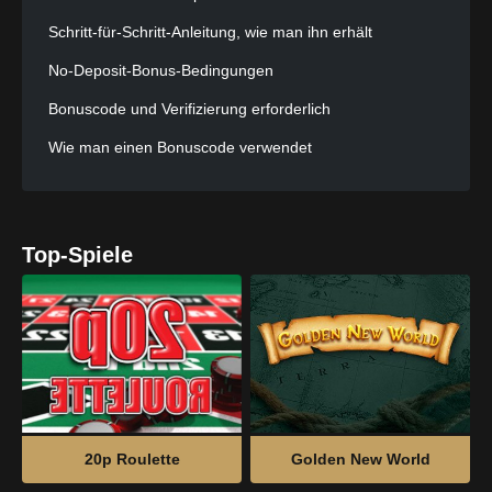
Schritt-für-Schritt-Anleitung, wie man ihn erhält
No-Deposit-Bonus-Bedingungen
Bonuscode und Verifizierung erforderlich
Wie man einen Bonuscode verwendet
Einfach ein Konto anmelden
Registrierung Schritt für Schritt
Top-Spiele
Auszahlungen: Wie schnell, warum und welche Arten
von Informationen für erfolgreiche Auszahlungen
benötigt werden?
Mayana
Golden New World