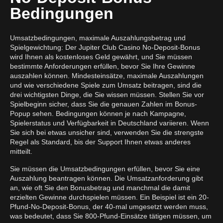
Bedingungen
Umsatzbedingungen, maximale Auszahlungsbetrag und
Spielgewichtung: Der Jupiter Club Casino No-Deposit-Bonus
wird Ihnen als kostenloses Geld gewährt, und Sie müssen
bestimmte Anforderungen erfüllen, bevor Sie Ihre Gewinne
auszahlen können. Mindesteinsätze, maximale Auszahlungen
und wie verschiedene Spiele zum Umsatz beitragen, sind die
drei wichtigsten Dinge, die Sie wissen müssen. Stellen Sie vor
Spielbeginn sicher, dass Sie die genauen Zahlen im Bonus-
Popup sehen. Bedingungen können je nach Kampagne,
Spielerstatus und Verfügbarkeit in Deutschland variieren. Wenn
Sie sich bei etwas unsicher sind, verwenden Sie die strengste
Regel als Standard, bis der Support Ihnen etwas anderes
mitteilt.
Sie müssen die Umsatzbedingungen erfüllen, bevor Sie eine
Auszahlung beantragen können. Die Umsatzanforderung gibt
an, wie oft Sie den Bonusbetrag und manchmal die damit
erzielten Gewinne durchspielen müssen. Ein Beispiel ist ein 20-
Pfund-No-Deposit-Bonus, der 40-mal umgesetzt werden muss,
was bedeutet, dass Sie 800-Pfund-Einsätze tätigen müssen, um