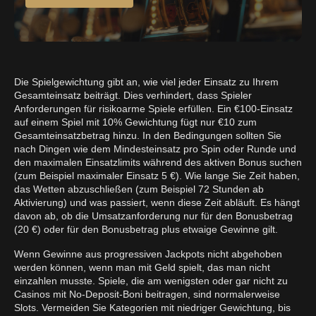
Die Spielgewichtung gibt an, wie viel jeder Einsatz zu Ihrem
Gesamteinsatz beiträgt. Dies verhindert, dass Spieler
Anforderungen für risikoarme Spiele erfüllen. Ein €100-Einsatz
auf einem Spiel mit 10% Gewichtung fügt nur €10 zum
Gesamteinsatzbetrag hinzu. In den Bedingungen sollten Sie
nach Dingen wie dem Mindesteinsatz pro Spin oder Runde und
den maximalen Einsatzlimits während des aktiven Bonus suchen
(zum Beispiel maximaler Einsatz 5 €). Wie lange Sie Zeit haben,
das Wetten abzuschließen (zum Beispiel 72 Stunden ab
Aktivierung) und was passiert, wenn diese Zeit abläuft. Es hängt
davon ab, ob die Umsatzanforderung nur für den Bonusbetrag
(20 €) oder für den Bonusbetrag plus etwaige Gewinne gilt.
Wenn Gewinne aus progressiven Jackpots nicht abgehoben
werden können, wenn man mit Geld spielt, das man nicht
einzahlen musste. Spiele, die am wenigsten oder gar nicht zu
Casinos mit No-Deposit-Boni beitragen, sind normalerweise
Slots. Vermeiden Sie Kategorien mit niedriger Gewichtung, bis