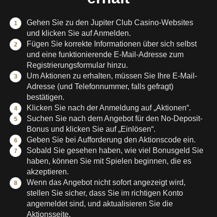
Gehen Sie zu den Jupiter Club Casino-Websites
und klicken Sie auf Anmelden.
Fügen Sie korrekte Informationen über sich selbst
und eine funktionierende E-Mail-Adresse zum
Registrierungsformular hinzu.
Um Aktionen zu erhalten, müssen Sie Ihre E-Mail-
Adresse (und Telefonnummer, falls gefragt)
bestätigen.
Klicken Sie nach der Anmeldung auf „Aktionen“.
Suchen Sie nach dem Angebot für den No-Deposit-
Bonus und klicken Sie auf „Einlösen“.
Geben Sie bei Aufforderung den Aktionscode ein.
Sobald Sie gesehen haben, wie viel Bonusgeld Sie
haben, können Sie mit Spielen beginnen, die es
akzeptieren.
Wenn das Angebot nicht sofort angezeigt wird,
stellen Sie sicher, dass Sie im richtigen Konto
angemeldet sind, und aktualisieren Sie die
Aktionsseite.