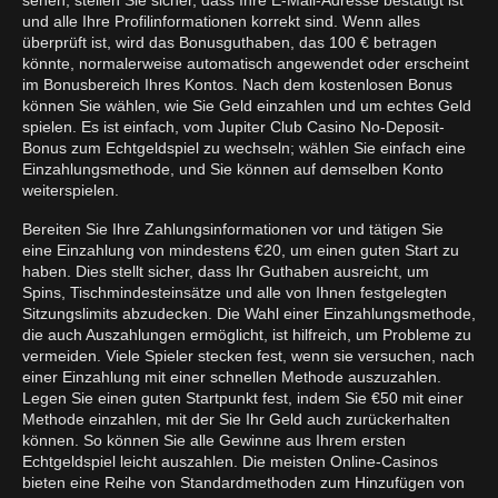
sehen, stellen Sie sicher, dass Ihre E-Mail-Adresse bestätigt ist
und alle Ihre Profilinformationen korrekt sind. Wenn alles
überprüft ist, wird das Bonusguthaben, das 100 € betragen
könnte, normalerweise automatisch angewendet oder erscheint
im Bonusbereich Ihres Kontos. Nach dem kostenlosen Bonus
können Sie wählen, wie Sie Geld einzahlen und um echtes Geld
spielen. Es ist einfach, vom Jupiter Club Casino No-Deposit-
Bonus zum Echtgeldspiel zu wechseln; wählen Sie einfach eine
Einzahlungsmethode, und Sie können auf demselben Konto
weiterspielen.
Bereiten Sie Ihre Zahlungsinformationen vor und tätigen Sie
eine Einzahlung von mindestens €20, um einen guten Start zu
haben. Dies stellt sicher, dass Ihr Guthaben ausreicht, um
Spins, Tischmindesteinsätze und alle von Ihnen festgelegten
Sitzungslimits abzudecken. Die Wahl einer Einzahlungsmethode,
die auch Auszahlungen ermöglicht, ist hilfreich, um Probleme zu
vermeiden. Viele Spieler stecken fest, wenn sie versuchen, nach
einer Einzahlung mit einer schnellen Methode auszuzahlen.
Legen Sie einen guten Startpunkt fest, indem Sie €50 mit einer
Methode einzahlen, mit der Sie Ihr Geld auch zurückerhalten
können. So können Sie alle Gewinne aus Ihrem ersten
Echtgeldspiel leicht auszahlen. Die meisten Online-Casinos
bieten eine Reihe von Standardmethoden zum Hinzufügen von