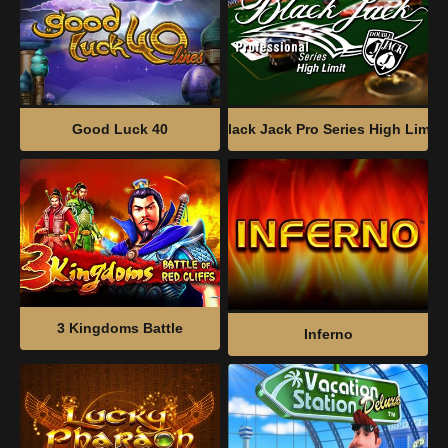
Good Luck 40
Black Jack Pro Series High Limit
3 Kingdoms Battle
Inferno