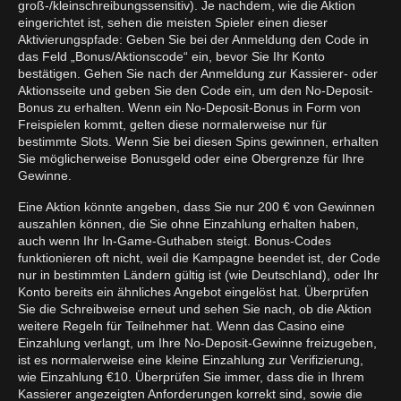
groß-/kleinschreibungssensitiv). Je nachdem, wie die Aktion
eingerichtet ist, sehen die meisten Spieler einen dieser
Aktivierungspfade: Geben Sie bei der Anmeldung den Code in
das Feld „Bonus/Aktionscode“ ein, bevor Sie Ihr Konto
bestätigen. Gehen Sie nach der Anmeldung zur Kassierer- oder
Aktionsseite und geben Sie den Code ein, um den No-Deposit-
Bonus zu erhalten. Wenn ein No-Deposit-Bonus in Form von
Freispielen kommt, gelten diese normalerweise nur für
bestimmte Slots. Wenn Sie bei diesen Spins gewinnen, erhalten
Sie möglicherweise Bonusgeld oder eine Obergrenze für Ihre
Gewinne.
Eine Aktion könnte angeben, dass Sie nur 200 € von Gewinnen
auszahlen können, die Sie ohne Einzahlung erhalten haben,
auch wenn Ihr In-Game-Guthaben steigt. Bonus-Codes
funktionieren oft nicht, weil die Kampagne beendet ist, der Code
nur in bestimmten Ländern gültig ist (wie Deutschland), oder Ihr
Konto bereits ein ähnliches Angebot eingelöst hat. Überprüfen
Sie die Schreibweise erneut und sehen Sie nach, ob die Aktion
weitere Regeln für Teilnehmer hat. Wenn das Casino eine
Einzahlung verlangt, um Ihre No-Deposit-Gewinne freizugeben,
ist es normalerweise eine kleine Einzahlung zur Verifizierung,
wie Einzahlung €10. Überprüfen Sie immer, dass die in Ihrem
Kassierer angezeigten Anforderungen korrekt sind, sowie die