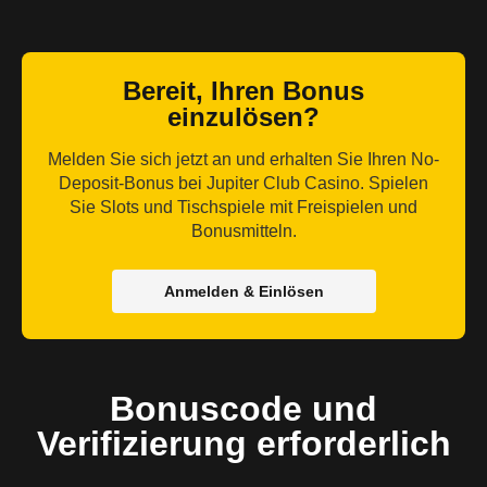
Bereit, Ihren Bonus
einzulösen?
Melden Sie sich jetzt an und erhalten Sie Ihren No-
Deposit-Bonus bei Jupiter Club Casino. Spielen
Sie Slots und Tischspiele mit Freispielen und
Bonusmitteln.
Anmelden & Einlösen
Bonuscode und
Verifizierung erforderlich