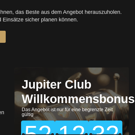
lft Ihnen, das Beste aus dem Angebot herauszuholen.
nd Einsätze sicher planen können.
Jupiter Club
Willkommensbonus
Das Angebot ist nur für eine begrenzte Zeit
en
gültig
52
12
29