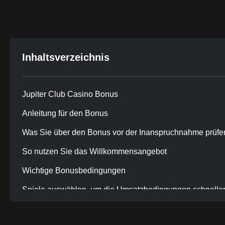
Inhaltsverzeichnis
Jupiter Club Casino Bonus
Anleitung für den Bonus
Was Sie über den Bonus vor der Inanspruchnahme prüfen
So nutzen Sie das Willkommensangebot
Wichtige Bonusbedingungen
Spiele auswählen, um die Umsatzbedingungen schneller 
So melden Sie sich bei Jupiter Club an und verifizieren I