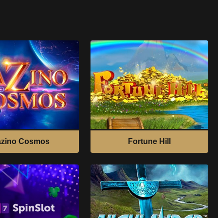
zino Cosmos
Fortune Hill