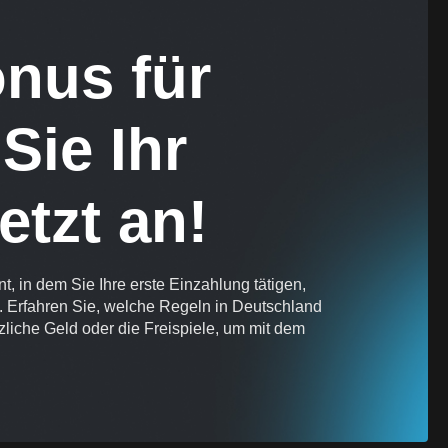
onus für
Sie Ihr
tzt an!
 in dem Sie Ihre erste Einzahlung tätigen,
 Erfahren Sie, welche Regeln in Deutschland
zliche Geld oder die Freispiele, um mit dem