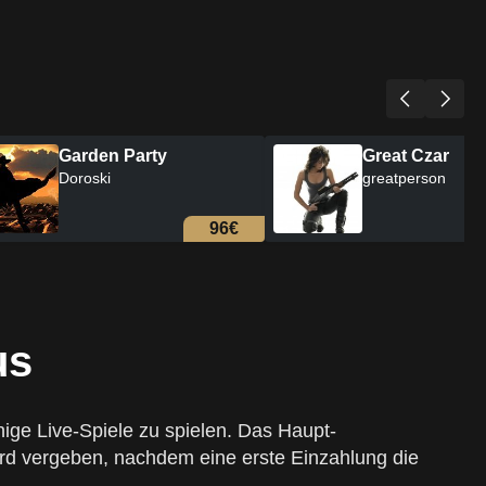
Highlander
Garden Party
Rude awakening
Doroski
351€
us
nige Live-Spiele zu spielen. Das Haupt-
rd vergeben, nachdem eine erste Einzahlung die