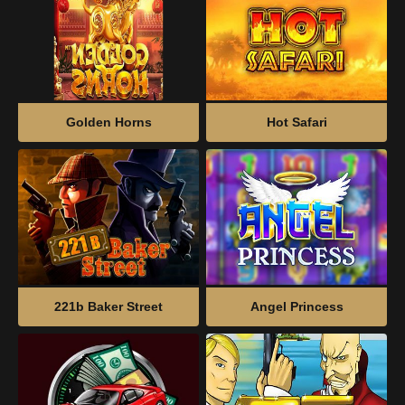
Triple Profits
Hot Safari
221b Baker Street
Angel Princess