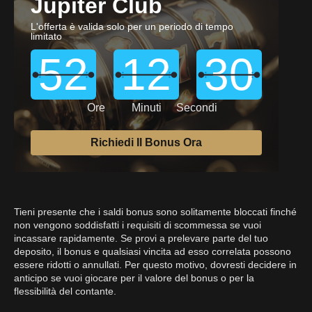
Jupiter Club
L'offerta è valida solo per un periodo di tempo
limitato
52
12
28
Ore
Minuti
Secondi
Richiedi Il Bonus Ora
Tieni presente che i saldi bonus sono solitamente bloccati finché
non vengono soddisfatti i requisiti di scommessa se vuoi
incassare rapidamente. Se provi a prelevare parte del tuo
deposito, il bonus e qualsiasi vincita ad esso correlata possono
essere ridotti o annullati. Per questo motivo, dovresti decidere in
anticipo se vuoi giocare per il valore del bonus o per la
flessibilità del contante.