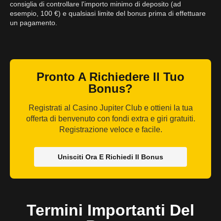
consiglia di controllare l'importo minimo di deposito (ad
esempio, 100 €) e qualsiasi limite del bonus prima di effettuare
un pagamento.
Pronto A Richiedere Il Tuo
Bonus?
Registrati al Casino Jupiter Club e ottieni la tua
offerta di benvenuto con fondi extra e giri gratuiti.
Registrazione veloce e facile.
Unisciti Ora E Richiedi Il Bonus
Termini Importanti Del