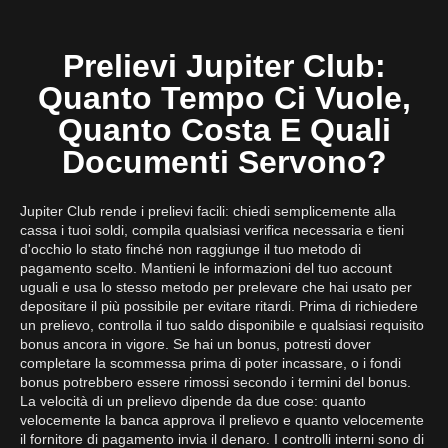
Prelievi Jupiter Club:
Quanto Tempo Ci Vuole,
Quanto Costa E Quali
Documenti Servono?
Jupiter Club rende i prelievi facili: chiedi semplicemente alla
cassa i tuoi soldi, compila qualsiasi verifica necessaria e tieni
d'occhio lo stato finché non raggiunge il tuo metodo di
pagamento scelto. Mantieni le informazioni del tuo account
uguali e usa lo stesso metodo per prelevare che hai usato per
depositare il più possibile per evitare ritardi. Prima di richiedere
un prelievo, controlla il tuo saldo disponibile e qualsiasi requisito
bonus ancora in vigore. Se hai un bonus, potresti dover
completare la scommessa prima di poter incassare, o i fondi
bonus potrebbero essere rimossi secondo i termini del bonus.
La velocità di un prelievo dipende da due cose: quanto
velocemente la banca approva il prelievo e quanto velocemente
il fornitore di pagamento invia il denaro. I controlli interni sono di