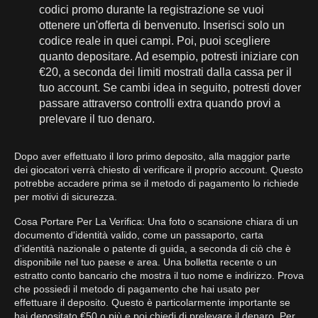
codici promo durante la registrazione se vuoi
ottenere un'offerta di benvenuto. Inserisci solo un
codice reale in quei campi. Poi, puoi scegliere
quanto depositare. Ad esempio, potresti iniziare con
€20, a seconda dei limiti mostrati dalla cassa per il
tuo account. Se cambi idea in seguito, potresti dover
passare attraverso controlli extra quando provi a
prelevare il tuo denaro.
Dopo aver effettuato il loro primo deposito, alla maggior parte
dei giocatori verrà chiesto di verificare il proprio account. Questo
potrebbe accadere prima se il metodo di pagamento lo richiede
per motivi di sicurezza.
Cosa Portare Per La Verifica: Una foto o scansione chiara di un
documento d'identità valido, come un passaporto, carta
d'identità nazionale o patente di guida, a seconda di ciò che è
disponibile nel tuo paese e area. Una bolletta recente o un
estratto conto bancario che mostra il tuo nome e indirizzo. Prova
che possiedi il metodo di pagamento che hai usato per
effettuare il deposito. Questo è particolarmente importante se
hai depositato €50 o più e poi chiedi di prelevare il denaro. Per