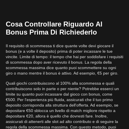
Cosa Controllare Riguardo Al
Bonus Prima Di Richiederlo
Il requisito di scommessa ti dice quante volte devi giocare il
bonus (e a volte il deposito) prima di poter incassare le tue
vincite. Limite di tempo: il tempo che hai per soddisfare i requisiti
di scommessa dopo aver ricevuto il bonus. La regola della
scommessa massima dice quanto puoi scommettere su ogni
giro o mano mentre il bonus è attivo. Ad esempio, €5 per giro.
Quali giochi contribuiscono al 100% alla scommessa e quali
contribuiscono solo in parte o per niente? Potrebbe esserci un
limite su quanto puoi incassare dal gioco con bonus, come
€500. Per l'esperienza più fluida, assicurati che il tuo primo
deposito corrisponda alla struttura dell'offerta. Ad esempio, se
depositare €50 sblocca un livello di match migliore rispetto a
depositare €20, allora è quello che dovresti fare. Inoltre,
assicurati di attenerti alle slot ad alto contributo e di seguire la
regola della scommessa massima. Con questo metodo, puoi