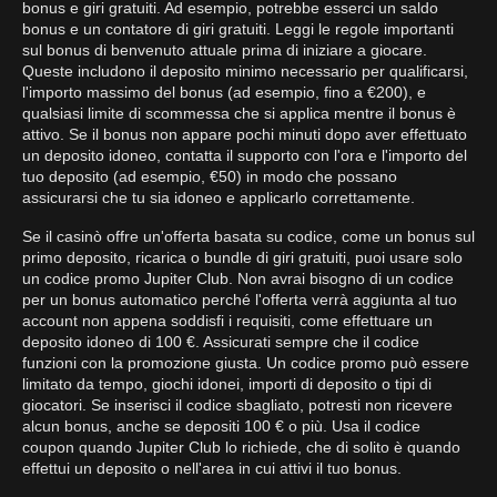
bonus e giri gratuiti. Ad esempio, potrebbe esserci un saldo
bonus e un contatore di giri gratuiti. Leggi le regole importanti
sul bonus di benvenuto attuale prima di iniziare a giocare.
Queste includono il deposito minimo necessario per qualificarsi,
l'importo massimo del bonus (ad esempio, fino a €200), e
qualsiasi limite di scommessa che si applica mentre il bonus è
attivo. Se il bonus non appare pochi minuti dopo aver effettuato
un deposito idoneo, contatta il supporto con l'ora e l'importo del
tuo deposito (ad esempio, €50) in modo che possano
assicurarsi che tu sia idoneo e applicarlo correttamente.
Se il casinò offre un'offerta basata su codice, come un bonus sul
primo deposito, ricarica o bundle di giri gratuiti, puoi usare solo
un codice promo Jupiter Club. Non avrai bisogno di un codice
per un bonus automatico perché l'offerta verrà aggiunta al tuo
account non appena soddisfi i requisiti, come effettuare un
deposito idoneo di 100 €. Assicurati sempre che il codice
funzioni con la promozione giusta. Un codice promo può essere
limitato da tempo, giochi idonei, importi di deposito o tipi di
giocatori. Se inserisci il codice sbagliato, potresti non ricevere
alcun bonus, anche se depositi 100 € o più. Usa il codice
coupon quando Jupiter Club lo richiede, che di solito è quando
effettui un deposito o nell'area in cui attivi il tuo bonus.