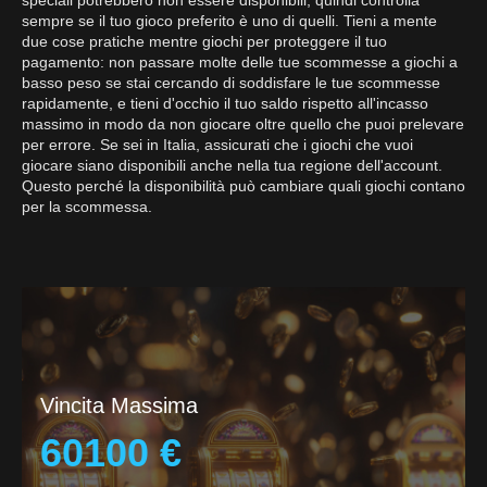
sempre se il tuo gioco preferito è uno di quelli. Tieni a mente
due cose pratiche mentre giochi per proteggere il tuo
pagamento: non passare molte delle tue scommesse a giochi a
basso peso se stai cercando di soddisfare le tue scommesse
rapidamente, e tieni d'occhio il tuo saldo rispetto all'incasso
massimo in modo da non giocare oltre quello che puoi prelevare
per errore. Se sei in Italia, assicurati che i giochi che vuoi
giocare siano disponibili anche nella tua regione dell'account.
Questo perché la disponibilità può cambiare quali giochi contano
per la scommessa.
Vincita Massima
60100 €