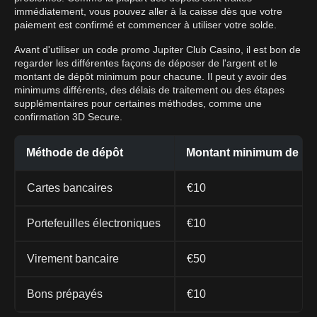
immédiatement, vous pouvez aller à la caisse dès que votre
paiement est confirmé et commencer à utiliser votre solde.
Avant d'utiliser un code promo Jupiter Club Casino, il est bon de
regarder les différentes façons de déposer de l'argent et le
montant de dépôt minimum pour chacune. Il peut y avoir des
minimums différents, des délais de traitement ou des étapes
supplémentaires pour certaines méthodes, comme une
confirmation 3D Secure.
Méthode de dépôt
Montant minimum de re
Cartes bancaires
€10
Portefeuilles électroniques
€10
Virement bancaire
€50
Bons prépayés
€10