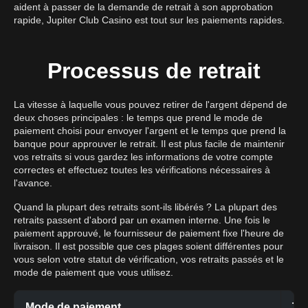
aident à passer de la demande de retrait à son approbation
rapide, Jupiter Club Casino est tout sur les paiements rapides.
Processus de retrait
La vitesse à laquelle vous pouvez retirer de l'argent dépend de
deux choses principales : le temps que prend le mode de
paiement choisi pour envoyer l'argent et le temps que prend la
banque pour approuver le retrait. Il est plus facile de maintenir
vos retraits si vous gardez les informations de votre compte
correctes et effectuez toutes les vérifications nécessaires à
l'avance.
Quand la plupart des retraits sont-ils libérés ? La plupart des
retraits passent d'abord par un examen interne. Une fois le
paiement approuvé, le fournisseur de paiement fixe l'heure de
livraison. Il est possible que ces plages soient différentes pour
vous selon votre statut de vérification, vos retraits passés et le
mode de paiement que vous utilisez.
Mode de paiement
Te