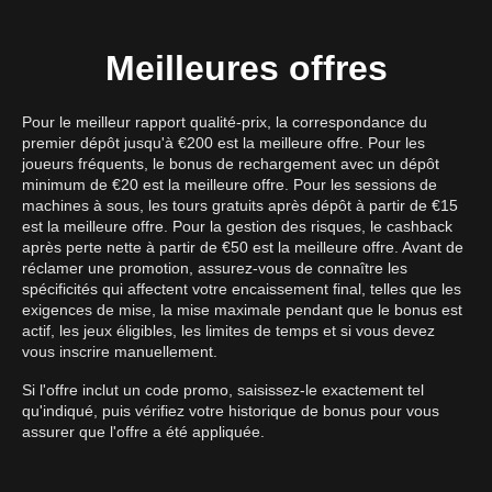
Meilleures offres
Pour le meilleur rapport qualité-prix, la correspondance du
premier dépôt jusqu'à €200 est la meilleure offre. Pour les
joueurs fréquents, le bonus de rechargement avec un dépôt
minimum de €20 est la meilleure offre. Pour les sessions de
machines à sous, les tours gratuits après dépôt à partir de €15
est la meilleure offre. Pour la gestion des risques, le cashback
après perte nette à partir de €50 est la meilleure offre. Avant de
réclamer une promotion, assurez-vous de connaître les
spécificités qui affectent votre encaissement final, telles que les
exigences de mise, la mise maximale pendant que le bonus est
actif, les jeux éligibles, les limites de temps et si vous devez
vous inscrire manuellement.
Si l'offre inclut un code promo, saisissez-le exactement tel
qu'indiqué, puis vérifiez votre historique de bonus pour vous
assurer que l'offre a été appliquée.