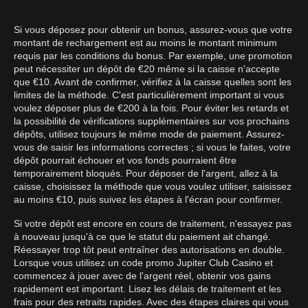
Si vous déposez pour obtenir un bonus, assurez-vous que votre
montant de rechargement est au moins le montant minimum
requis par les conditions du bonus. Par exemple, une promotion
peut nécessiter un dépôt de €20 même si la caisse n'accepte
que €10. Avant de confirmer, vérifiez à la caisse quelles sont les
limites de la méthode. C'est particulièrement important si vous
voulez déposer plus de €200 à la fois. Pour éviter les retards et
la possibilité de vérifications supplémentaires sur vos prochains
dépôts, utilisez toujours le même mode de paiement. Assurez-
vous de saisir les informations correctes ; si vous le faites, votre
dépôt pourrait échouer et vos fonds pourraient être
temporairement bloqués. Pour déposer de l'argent, allez à la
caisse, choisissez la méthode que vous voulez utiliser, saisissez
au moins €10, puis suivez les étapes à l'écran pour confirmer.
Si votre dépôt est encore en cours de traitement, n'essayez pas
à nouveau jusqu'à ce que le statut du paiement ait changé.
Réessayer trop tôt peut entraîner des autorisations en double.
Lorsque vous utilisez un code promo Jupiter Club Casino et
commencez à jouer avec de l'argent réel, obtenir vos gains
rapidement est important. Lisez les délais de traitement et les
frais pour des retraits rapides. Avec des étapes claires qui vous