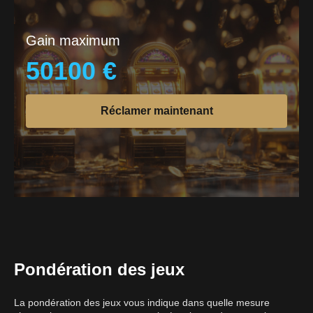
Gain maximum
50100 €
Réclamer maintenant
Pondération des jeux
La pondération des jeux vous indique dans quelle mesure