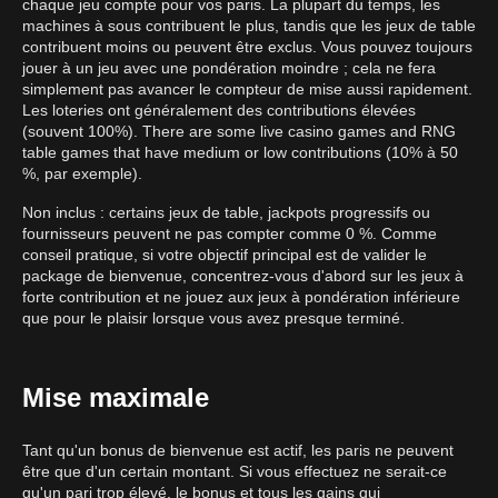
chaque jeu compte pour vos paris. La plupart du temps, les
machines à sous contribuent le plus, tandis que les jeux de table
contribuent moins ou peuvent être exclus. Vous pouvez toujours
jouer à un jeu avec une pondération moindre ; cela ne fera
simplement pas avancer le compteur de mise aussi rapidement.
Les loteries ont généralement des contributions élevées
(souvent 100%). There are some live casino games and RNG
table games that have medium or low contributions (10% à 50
%, par exemple).
Non inclus : certains jeux de table, jackpots progressifs ou
fournisseurs peuvent ne pas compter comme 0 %. Comme
conseil pratique, si votre objectif principal est de valider le
package de bienvenue, concentrez-vous d'abord sur les jeux à
forte contribution et ne jouez aux jeux à pondération inférieure
que pour le plaisir lorsque vous avez presque terminé.
Mise maximale
Tant qu'un bonus de bienvenue est actif, les paris ne peuvent
être que d'un certain montant. Si vous effectuez ne serait-ce
qu'un pari trop élevé, le bonus et tous les gains qui