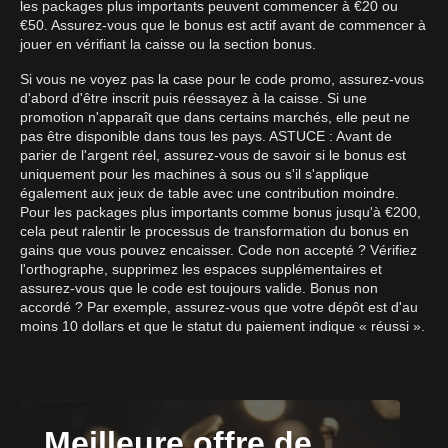
les packages plus importants peuvent commencer à €20 ou
€50. Assurez-vous que le bonus est actif avant de commencer à
jouer en vérifiant la caisse ou la section bonus.
Si vous ne voyez pas la case pour le code promo, assurez-vous
d'abord d'être inscrit puis réessayez à la caisse. Si une
promotion n'apparaît que dans certains marchés, elle peut ne
pas être disponible dans tous les pays. ASTUCE : Avant de
parier de l'argent réel, assurez-vous de savoir si le bonus est
uniquement pour les machines à sous ou s'il s'applique
également aux jeux de table avec une contribution moindre.
Pour les packages plus importants comme bonus jusqu'à €200,
cela peut ralentir le processus de transformation du bonus en
gains que vous pouvez encaisser. Code non accepté ? Vérifiez
l'orthographe, supprimez les espaces supplémentaires et
assurez-vous que le code est toujours valide. Bonus non
accordé ? Par exemple, assurez-vous que votre dépôt est d'au
moins 10 dollars et que le statut du paiement indique « réussi ».
Meilleure offre de