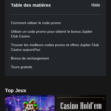
Table des matières
Hide
Comment utiliser le code promo
Utiliser un code promo pour obtenir le bonus Jupiter
Club Casino
Trouver les meilleurs codes promo et offres Jupiter Club
Casino aujourd'hui
Bonus de rechargement
Tours gratuits
Offres de cashback
Meilleures offres
Top Jeux
Processus d'inscription
Conditions du package de bienvenue
Exigences de mise