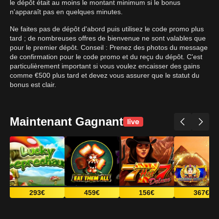
le dépôt était au moins le montant minimum si le bonus
n'apparaît pas en quelques minutes.
Ne faites pas de dépôt d'abord puis utilisez le code promo plus
tard ; de nombreuses offres de bienvenue ne sont valables que
pour le premier dépôt. Conseil : Prenez des photos du message
de confirmation pour le code promo et du reçu du dépôt. C'est
particulièrement important si vous voulez encaisser des gains
comme €500 plus tard et devez vous assurer que le statut du
bonus est clair.
Maintenant Gagnant
293€
459€
156€
367€