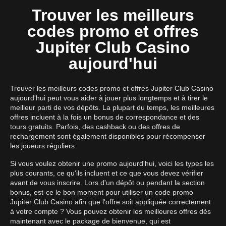
Trouver les meilleurs
codes promo et offres
Jupiter Club Casino
aujourd'hui
Trouver les meilleurs codes promo et offres Jupiter Club Casino
aujourd'hui peut vous aider à jouer plus longtemps et à tirer le
meilleur parti de vos dépôts. La plupart du temps, les meilleures
offres incluent à la fois un bonus de correspondance et des
tours gratuits. Parfois, des cashback ou des offres de
rechargement sont également disponibles pour récompenser
les joueurs réguliers.
Si vous voulez obtenir une promo aujourd'hui, voici les types les
plus courants, ce qu'ils incluent et ce que vous devez vérifier
avant de vous inscrire. Lors d'un dépôt ou pendant la section
bonus, est-ce le bon moment pour utiliser un code promo
Jupiter Club Casino afin que l'offre soit appliquée correctement
à votre compte ? Vous pouvez obtenir les meilleures offres dès
maintenant avec le package de bienvenue, qui est