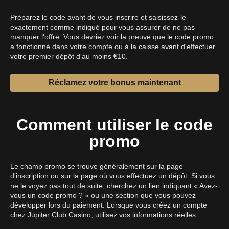
Préparez le code avant de vous inscrire et saisissez-le
exactement comme indiqué pour vous assurer de ne pas
manquer l'offre. Vous devriez voir la preuve que le code promo
a fonctionné dans votre compte ou à la caisse avant d'effectuer
votre premier dépôt d'au moins €10.
Réclamez votre bonus maintenant
Comment utiliser le code
promo
Le champ promo se trouve généralement sur la page
d'inscription ou sur la page où vous effectuez un dépôt. Si vous
ne le voyez pas tout de suite, cherchez un lien indiquant « Avez-
vous un code promo ? » ou une section que vous pouvez
développer lors du paiement. Lorsque vous créez un compte
chez Jupiter Club Casino, utilisez vos informations réelles.