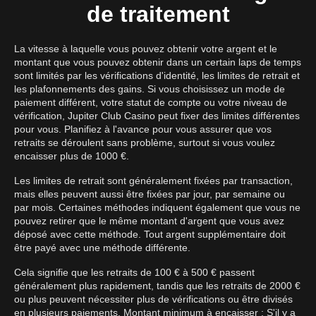
de traitement
La vitesse à laquelle vous pouvez obtenir votre argent et le
montant que vous pouvez obtenir dans un certain laps de temps
sont limités par les vérifications d'identité, les limites de retrait et
les plafonnements des gains. Si vous choisissez un mode de
paiement différent, votre statut de compte ou votre niveau de
vérification, Jupiter Club Casino peut fixer des limites différentes
pour vous. Planifiez à l'avance pour vous assurer que vos
retraits se déroulent sans problème, surtout si vous voulez
encaisser plus de 1000 €.
Les limites de retrait sont généralement fixées par transaction,
mais elles peuvent aussi être fixées par jour, par semaine ou
par mois. Certaines méthodes indiquent également que vous ne
pouvez retirer que le même montant d'argent que vous avez
déposé avec cette méthode. Tout argent supplémentaire doit
être payé avec une méthode différente.
Cela signifie que les retraits de 100 € à 500 € passent
généralement plus rapidement, tandis que les retraits de 2000 €
ou plus peuvent nécessiter plus de vérifications ou être divisés
en plusieurs paiements. Montant minimum à encaisser : S'il y a