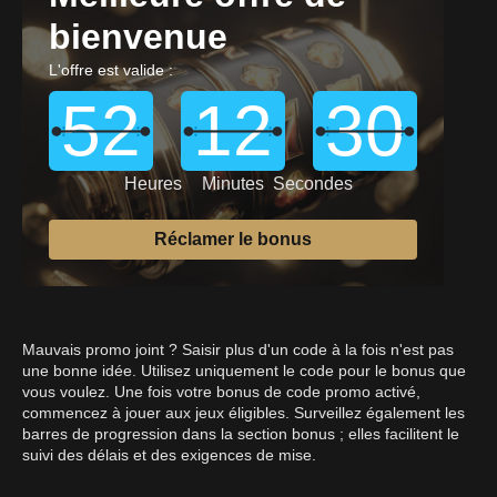
bienvenue
L'offre est valide :
52
12
28
Heures
Minutes
Secondes
Réclamer le bonus
Mauvais promo joint ? Saisir plus d'un code à la fois n'est pas
une bonne idée. Utilisez uniquement le code pour le bonus que
vous voulez. Une fois votre bonus de code promo activé,
commencez à jouer aux jeux éligibles. Surveillez également les
barres de progression dans la section bonus ; elles facilitent le
suivi des délais et des exigences de mise.