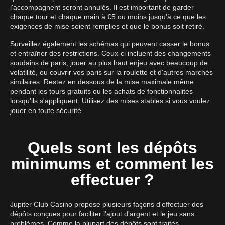
l'accompagnent seront annulés. Il est important de garder
chaque tour et chaque main à €5 ou moins jusqu'à ce que les
exigences de mise soient remplies et que le bonus soit retiré.
Surveillez également les schémas qui peuvent casser le bonus
et entraîner des restrictions. Ceux-ci incluent des changements
soudains de paris, jouer au plus haut enjeu avec beaucoup de
volatilité, ou couvrir vos paris sur la roulette et d'autres marchés
similaires. Restez en dessous de la mise maximale même
pendant les tours gratuits ou les achats de fonctionnalités
lorsqu'ils s'appliquent. Utilisez des mises stables si vous voulez
jouer en toute sécurité.
Quels sont les dépôts
minimums et comment les
effectuer ?
Jupiter Club Casino propose plusieurs façons d'effectuer des
dépôts conçues pour faciliter l'ajout d'argent et le jeu sans
problèmes. Comme la plupart des dépôts sont traités