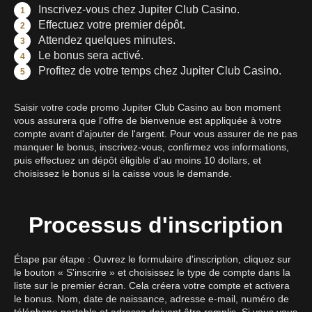
Inscrivez-vous chez Jupiter Club Casino.
Effectuez votre premier dépôt.
Attendez quelques minutes.
Le bonus sera activé.
Profitez de votre temps chez Jupiter Club Casino.
Saisir votre code promo Jupiter Club Casino au bon moment
vous assurera que l'offre de bienvenue est appliquée à votre
compte avant d'ajouter de l'argent. Pour vous assurer de ne pas
manquer le bonus, inscrivez-vous, confirmez vos informations,
puis effectuez un dépôt éligible d'au moins 10 dollars, et
choisissez le bonus si la caisse vous le demande.
Processus d'inscription
Étape par étape : Ouvrez le formulaire d'inscription, cliquez sur
le bouton « S'inscrire » et choisissez le type de compte dans la
liste sur le premier écran. Cela créera votre compte et activera
le bonus. Nom, date de naissance, adresse e-mail, numéro de