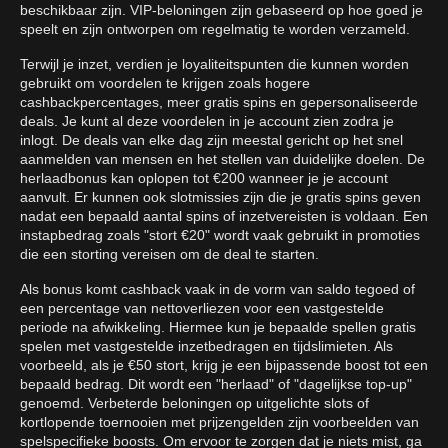
beschikbaar zijn. VIP-beloningen zijn gebaseerd op hoe goed je
speelt en zijn ontworpen om regelmatig te worden verzameld.
Terwijl je inzet, verdien je loyaliteitspunten die kunnen worden
gebruikt om voordelen te krijgen zoals hogere
cashbackpercentages, meer gratis spins en gepersonaliseerde
deals. Je kunt al deze voordelen in je account zien zodra je
inlogt. De deals van elke dag zijn meestal gericht op het snel
aanmelden van mensen en het stellen van duidelijke doelen. De
herlaadbonus kan oplopen tot €200 wanneer je je account
aanvult. Er kunnen ook slotmissies zijn die je gratis spins geven
nadat een bepaald aantal spins of inzetvereisten is voldaan. Een
instapbedrag zoals "stort €20" wordt vaak gebruikt in promoties
die een storting vereisen om de deal te starten.
Als bonus komt cashback vaak in de vorm van saldo tegoed of
een percentage van nettoverliezen voor een vastgestelde
periode na afwikkeling. Hiermee kun je bepaalde spellen gratis
spelen met vastgestelde inzetbedragen en tijdslimieten. Als
voorbeeld, als je €50 stort, krijg je een bijpassende boost tot een
bepaald bedrag. Dit wordt een "herlaad" of "dagelijkse top-up"
genoemd. Verbeterde beloningen op uitgelichte slots of
kortlopende toernooien met prijzengelden zijn voorbeelden van
spelspecifieke boosts. Om ervoor te zorgen dat je niets mist, ga