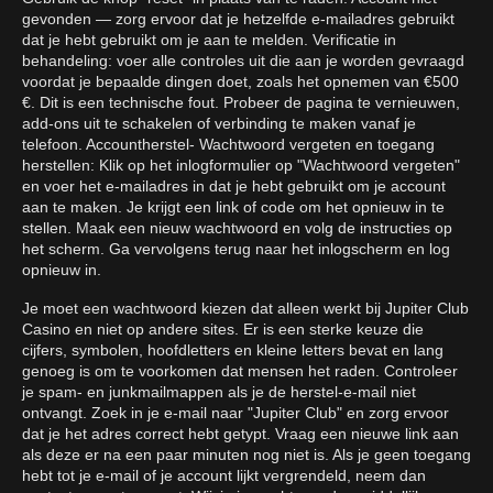
gevonden — zorg ervoor dat je hetzelfde e-mailadres gebruikt
dat je hebt gebruikt om je aan te melden. Verificatie in
behandeling: voer alle controles uit die aan je worden gevraagd
voordat je bepaalde dingen doet, zoals het opnemen van €500
€. Dit is een technische fout. Probeer de pagina te vernieuwen,
add-ons uit te schakelen of verbinding te maken vanaf je
telefoon. Accountherstel- Wachtwoord vergeten en toegang
herstellen: Klik op het inlogformulier op "Wachtwoord vergeten"
en voer het e-mailadres in dat je hebt gebruikt om je account
aan te maken. Je krijgt een link of code om het opnieuw in te
stellen. Maak een nieuw wachtwoord en volg de instructies op
het scherm. Ga vervolgens terug naar het inlogscherm en log
opnieuw in.
Je moet een wachtwoord kiezen dat alleen werkt bij Jupiter Club
Casino en niet op andere sites. Er is een sterke keuze die
cijfers, symbolen, hoofdletters en kleine letters bevat en lang
genoeg is om te voorkomen dat mensen het raden. Controleer
je spam- en junkmailmappen als je de herstel-e-mail niet
ontvangt. Zoek in je e-mail naar "Jupiter Club" en zorg ervoor
dat je het adres correct hebt getypt. Vraag een nieuwe link aan
als deze er na een paar minuten nog niet is. Als je geen toegang
hebt tot je e-mail of je account lijkt vergrendeld, neem dan