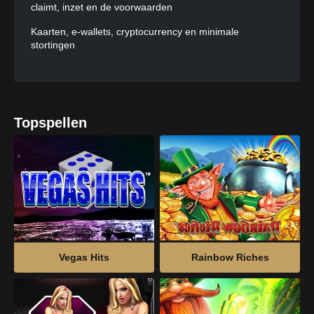
claimt, inzet en de voorwaarden
Kaarten, e-wallets, cryptocurrency en minimale
stortingen
Hoe je geld opneemt: limieten, uitbetalingstijden en
Know Your Customer (kyc)-controles
Topspellen
Jokerizer
Vegas Hits