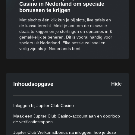
Casino in Nederland om speciale
bonussen te krijgen
Met slechts één klik kun je bij slots, live tafels en
de kassa terecht. Meld je aan om de nieuwste
deals te krijgen en je stortingen en opnames in €
gemakkelijk te beheren. Dit is vooral handig voor
spelers uit Nederland. Elke sessie zal snel en
veilig zijn als je Nederlands bent.
Inhoudsopgave
Hide
Inloggen bij Jupiter Club Casino
Maak een Jupiter Club Casino-account aan en doorloop
de verificatiestappen
Jupiter Club Welkomstbonus na inloggen: hoe je deze