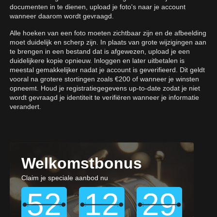
documenten in te dienen, upload je foto's naar je account
wanneer daarom wordt gevraagd.
Alle hoeken van een foto moeten zichtbaar zijn en de afbeelding
moet duidelijk en scherp zijn. In plaats van grote wijzigingen aan
te brengen in een bestand dat is afgewezen, upload je een
duidelijkere kopie opnieuw. Inloggen en later uitbetalen is
meestal gemakkelijker nadat je account is geverifieerd. Dit geldt
vooral na grotere stortingen zoals €200 of wanneer je winsten
opneemt. Houd je registratiegegevens up-to-date zodat je niet
wordt gevraagd je identiteit te verifiëren wanneer je informatie
verandert.
Welkomstbonus
Claim je speciale aanbod nu
52
12
28