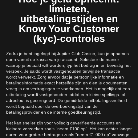
limieten,
uitbetalingstijden en
Know Your Customer
(kyc)-controles
Zodra je bent ingelogd bij Jupiter Club Casino, kun je opnames
doen vanuit de kassa van je account. Selecteer de manier
waarop je betaald wilt worden, typ het bedrag in en bevestig het
verzoek. Je saldo wordt vastgehouden terwijl de transactie
wordt verwerkt. Zorg ervoor dat je persoonlijke informatie en
betalingsinformatie exact hetzelfde zijn en dien je documenten
vroeg in om vertragingen te voorkomen. Het is mogelijk dat een
uitbetaling wordt vastgehouden totdat een kleine spellings- of
adresfout is gecorrigeerd. De gemiddelde uitbetalingssnelheid
wordt bepaald door de overboekingstijd van de
betalingsprovider en de interne goedkeuringstijd.
Het kan sneller zijn voor volledig geverifieerde accounts en
kleinere verzoeken zoals "neem €100 op". Het kan echter langer
duren voor grotere bedragen zoals "neem €1.000 op" vanwege