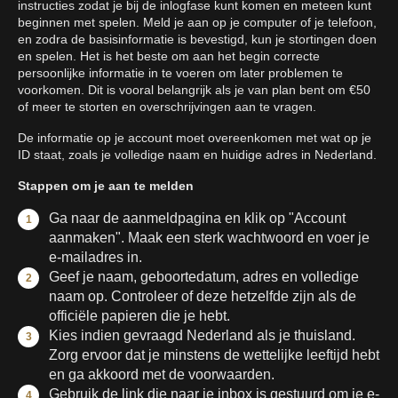
instructies zodat je bij de inlogfase kunt komen en meteen kunt
beginnen met spelen. Meld je aan op je computer of je telefoon,
en zodra de basisinformatie is bevestigd, kun je stortingen doen
en spelen. Het is het beste om aan het begin correcte
persoonlijke informatie in te voeren om later problemen te
voorkomen. Dit is vooral belangrijk als je van plan bent om €50
of meer te storten en overschrijvingen aan te vragen.
De informatie op je account moet overeenkomen met wat op je
ID staat, zoals je volledige naam en huidige adres in Nederland.
Stappen om je aan te melden
Ga naar de aanmeldpagina en klik op "Account
aanmaken". Maak een sterk wachtwoord en voer je
e-mailadres in.
Geef je naam, geboortedatum, adres en volledige
naam op. Controleer of deze hetzelfde zijn als de
officiële papieren die je hebt.
Kies indien gevraagd Nederland als je thuisland.
Zorg ervoor dat je minstens de wettelijke leeftijd hebt
en ga akkoord met de voorwaarden.
Gebruik de link die naar je inbox is gestuurd om je e-