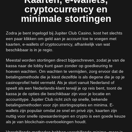
cryptocurrency en
minimale stortingen
Zodra je bent ingelogd bij Jupiter Club Casino, kost het slechts
een paar klikken om geld aan je account toe te voegen met
kaarten, e-wallets of cryptocurrency, afhankelijk van wat
beschikbaar is in je regio.
Meestal worden stortingen direct bijgeschreven, zodat je van de
kassa naar de lobby kunt gaan zonder op goedkeuring te
hoeven wachten. Om wachten te vermijden, zorg ervoor dat de
betalingsmethode die je kiest dezelfde is als degene die je op je
casinoprofiel hebt vermeld. Als je stort vanuit Nederland of
speelt als een Nederlands-klant terwijl je op reis bent, toont de
kassa je de opties die beschikbaar zijn voor je locatie en
accounttype. Jupiter Club richt zich op snelle, bekende
betalingsmethoden voor zijn stortingsopties en minima. E-
wallets zijn populair omdat ze snel en privé zijn, kaarten zijn
nuttig voor snelle opwaarderingen en crypto is een goede keuze
als je van blockchain-overboekingen houdt.