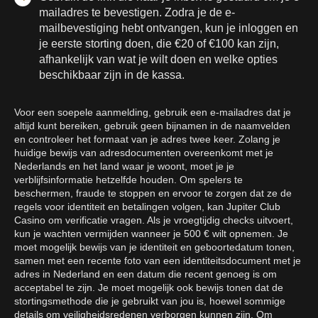
mailadres te bevestigen. Zodra je de e-
mailbevestiging hebt ontvangen, kun je inloggen en
je eerste storting doen, die €20 of €100 kan zijn,
afhankelijk van wat je wilt doen en welke opties
beschikbaar zijn in de kassa.
Voor een soepele aanmelding, gebruik een e-mailadres dat je
altijd kunt bereiken, gebruik geen bijnamen in de naamvelden
en controleer het formaat van je adres twee keer. Zolang je
huidige bewijs van adresdocumenten overeenkomt met je
Nederlands en het land waar je woont, moet je je
verblijfsinformatie hetzelfde houden. Om spelers te
beschermen, fraude te stoppen en ervoor te zorgen dat ze de
regels voor identiteit en betalingen volgen, kan Jupiter Club
Casino om verificatie vragen. Als je vroegtijdig checks uitvoert,
kun je wachten vermijden wanneer je 500 € wilt opnemen. Je
moet mogelijk bewijs van je identiteit en geboortedatum tonen,
samen met een recente foto van een identiteitsdocument met je
adres in Nederland en een datum die recent genoeg is om
acceptabel te zijn. Je moet mogelijk ook bewijs tonen dat de
stortingsmethode die je gebruikt van jou is, hoewel sommige
details om veiligheidsredenen verborgen kunnen zijn. Om