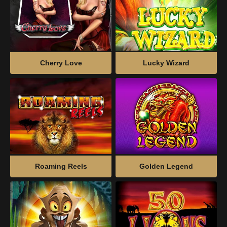
Cherry Love
Lucky Wizard
Roaming Reels
Golden Legend