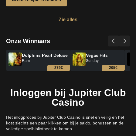
Zie alles
Onze Winnaars
Dolphins Pearl Deluxe
Vegas Hits
Ram
Sunday
279€
205€
Inloggen bij Jupiter Club
Casino
Het inlogproces bij Jupiter Club Casino is snel en veilig en het
kost slechts een paar klikken om bij je saldo, bonussen en de
volledige spelbibliotheek te komen.