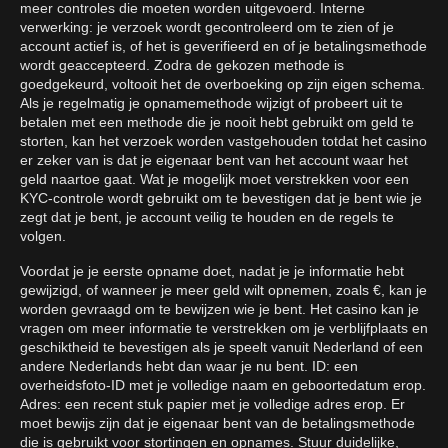
meer controles die moeten worden uitgevoerd. Interne
verwerking: je verzoek wordt gecontroleerd om te zien of je
account actief is, of het is geverifieerd en of je betalingsmethode
wordt geaccepteerd. Zodra de gekozen methode is
goedgekeurd, voltooit het de overboeking op zijn eigen schema.
Als je regelmatig je opnamemethode wijzigt of probeert uit te
betalen met een methode die je nooit hebt gebruikt om geld te
storten, kan het verzoek worden vastgehouden totdat het casino
er zeker van is dat je eigenaar bent van het account waar het
geld naartoe gaat. Wat je mogelijk moet verstrekken voor een
KYC-controle wordt gebruikt om te bevestigen dat je bent wie je
zegt dat je bent, je account veilig te houden en de regels te
volgen.
Voordat je je eerste opname doet, nadat je je informatie hebt
gewijzigd, of wanneer je meer geld wilt opnemen, zoals €, kan je
worden gevraagd om te bewijzen wie je bent. Het casino kan je
vragen om meer informatie te verstrekken om je verblijfplaats en
geschiktheid te bevestigen als je speelt vanuit Nederland of een
andere Nederlands hebt dan waar je nu bent. ID: een
overheidsfoto-ID met je volledige naam en geboortedatum erop.
Adres: een recent stuk papier met je volledige adres erop. Er
moet bewijs zijn dat je eigenaar bent van de betalingsmethode
die is gebruikt voor stortingen en opnames. Stuur duidelijke,