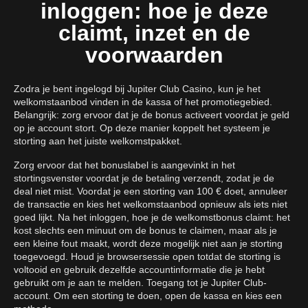
inloggen: hoe je deze
claimt, inzet en de
voorwaarden
Zodra je bent ingelogd bij Jupiter Club Casino, kun je het
welkomstaanbod vinden in de kassa of het promotiegebied.
Belangrijk: zorg ervoor dat je de bonus activeert voordat je geld
op je account stort. Op deze manier koppelt het systeem je
storting aan het juiste welkomstpakket.
Zorg ervoor dat het bonuslabel is aangevinkt in het
stortingsvenster voordat je de betaling verzendt, zodat je de
deal niet mist. Voordat je een storting van 100 € doet, annuleer
de transactie en kies het welkomstaanbod opnieuw als iets niet
goed lijkt. Na het inloggen, hoe je de welkomstbonus claimt: het
kost slechts een minuut om de bonus te claimen, maar als je
een kleine fout maakt, wordt deze mogelijk niet aan je storting
toegevoegd. Houd je browsersessie open totdat de storting is
voltooid en gebruik dezelfde accountinformatie die je hebt
gebruikt om je aan te melden. Toegang tot je Jupiter Club-
account. Om een storting te doen, open de kassa en kies een