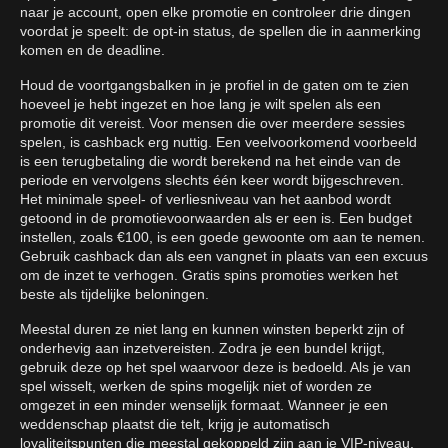
naar je account, open elke promotie en controleer drie dingen
voordat je speelt: de opt-in status, de spellen die in aanmerking
komen en de deadline.
Houd de voortgangsbalken in je profiel in de gaten om te zien
hoeveel je hebt ingezet en hoe lang je wilt spelen als een
promotie dit vereist. Voor mensen die over meerdere sessies
spelen, is cashback erg nuttig. Een veelvoorkomend voorbeeld
is een terugbetaling die wordt berekend na het einde van de
periode en vervolgens slechts één keer wordt bijgeschreven.
Het minimale speel- of verliesniveau van het aanbod wordt
getoond in de promotievoorwaarden als er een is. Een budget
instellen, zoals €100, is een goede gewoonte om aan te nemen.
Gebruik cashback dan als een vangnet in plaats van een excuus
om de inzet te verhogen. Gratis spins promoties werken het
beste als tijdelijke beloningen.
Meestal duren ze niet lang en kunnen winsten beperkt zijn of
onderhevig aan inzetvereisten. Zodra je een bundel krijgt,
gebruik deze op het spel waarvoor deze is bedoeld. Als je van
spel wisselt, werken de spins mogelijk niet of worden ze
omgezet in een minder wenselijk formaat. Wanneer je een
weddenschap plaatst die telt, krijg je automatisch
loyaliteitspunten die meestal gekoppeld zijn aan je VIP-niveau.