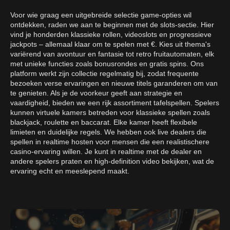
Voor wie graag een uitgebreide selectie game-opties wil
ontdekken, raden we aan te beginnen met de slots-sectie. Hier
vind je honderden klassieke rollen, videoslots en progressieve
jackpots – allemaal klaar om te spelen met €. Kies uit thema's
variërend van avontuur en fantasie tot retro fruitautomaten, elk
met unieke functies zoals bonusrondes en gratis spins. Ons
platform werkt zijn collectie regelmatig bij, zodat frequente
bezoeken verse ervaringen en nieuwe titels garanderen om van
te genieten. Als je de voorkeur geeft aan strategie en
vaardigheid, bieden we een rijk assortiment tafelspellen. Spelers
kunnen virtuele kamers betreden voor klassieke spellen zoals
blackjack, roulette en baccarat. Elke kamer heeft flexibele
limieten en duidelijke regels. We hebben ook live dealers die
spellen in realtime hosten voor mensen die een realistischere
casino-ervaring willen. Je kunt in realtime met de dealer en
andere spelers praten en high-definition video bekijken, wat de
ervaring echt en meeslepend maakt.