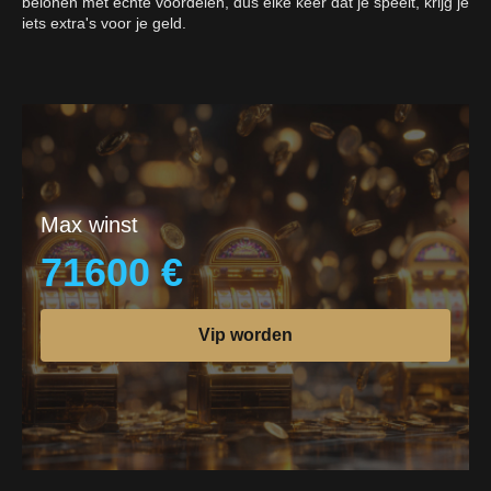
belonen met echte voordelen, dus elke keer dat je speelt, krijg je
iets extra's voor je geld.
Max winst
71600 €
Vip worden