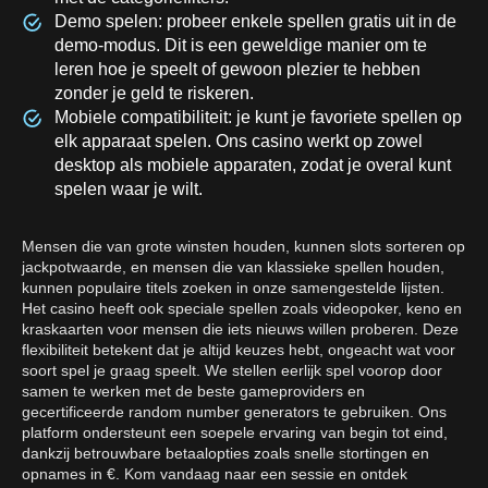
Demo spelen: probeer enkele spellen gratis uit in de
demo-modus. Dit is een geweldige manier om te
leren hoe je speelt of gewoon plezier te hebben
zonder je geld te riskeren.
Mobiele compatibiliteit: je kunt je favoriete spellen op
elk apparaat spelen. Ons casino werkt op zowel
desktop als mobiele apparaten, zodat je overal kunt
spelen waar je wilt.
Mensen die van grote winsten houden, kunnen slots sorteren op
jackpotwaarde, en mensen die van klassieke spellen houden,
kunnen populaire titels zoeken in onze samengestelde lijsten.
Het casino heeft ook speciale spellen zoals videopoker, keno en
kraskaarten voor mensen die iets nieuws willen proberen. Deze
flexibiliteit betekent dat je altijd keuzes hebt, ongeacht wat voor
soort spel je graag speelt. We stellen eerlijk spel voorop door
samen te werken met de beste gameproviders en
gecertificeerde random number generators te gebruiken. Ons
platform ondersteunt een soepele ervaring van begin tot eind,
dankzij betrouwbare betaalopties zoals snelle stortingen en
opnames in €. Kom vandaag naar een sessie en ontdek