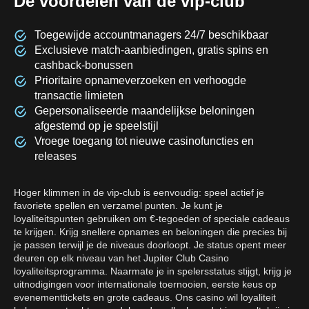
De voordelen van de vip-club
Toegewijde accountmanagers 24/7 beschikbaar
Exclusieve match-aanbiedingen, gratis spins en
cashback-bonussen
Prioritaire opnameverzoeken en verhoogde
transactie limieten
Gepersonaliseerde maandelijkse beloningen
afgestemd op je speelstijl
Vroege toegang tot nieuwe casinofuncties en
releases
Hoger klimmen in de vip-club is eenvoudig: speel actief je
favoriete spellen en verzamel punten. Je kunt je
loyaliteitspunten gebruiken om €-tegoeden of speciale cadeaus
te krijgen. Krijg snellere opnames en beloningen die precies bij
je passen terwijl je de niveaus doorloopt. Je status opent meer
deuren op elk niveau van het Jupiter Club Casino
loyaliteitsprogramma. Naarmate je in spelersstatus stijgt, krijg je
uitnodigingen voor internationale toernooien, eerste keus op
evenementtickets en grote cadeaus. Ons casino wil loyaliteit