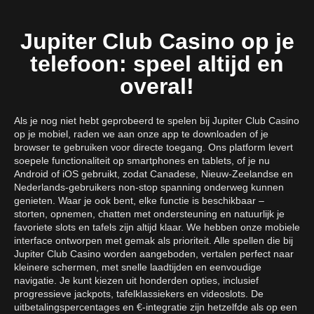
Jupiter Club Casino op je
telefoon: speel altijd en
overal!
Als je nog niet hebt geprobeerd te spelen bij Jupiter Club Casino
op je mobiel, raden we aan onze app te downloaden of je
browser te gebruiken voor directe toegang. Ons platform levert
soepele functionaliteit op smartphones en tablets, of je nu
Android of iOS gebruikt, zodat Canadese, Nieuw-Zeelandse en
Nederlands-gebruikers non-stop spanning onderweg kunnen
genieten. Waar je ook bent, elke functie is beschikbaar –
storten, opnemen, chatten met ondersteuning en natuurlijk je
favoriete slots en tafels zijn altijd klaar. We hebben onze mobiele
interface ontworpen met gemak als prioriteit. Alle spellen die bij
Jupiter Club Casino worden aangeboden, vertalen perfect naar
kleinere schermen, met snelle laadtijden en eenvoudige
navigatie. Je kunt kiezen uit honderden opties, inclusief
progressieve jackpots, tafelklassiekers en videoslots. De
uitbetalingspercentages en €-integratie zijn hetzelfde als op een