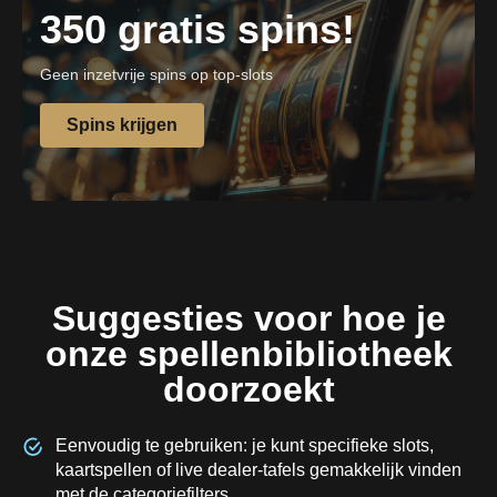
350 gratis spins!
Geen inzetvrije spins op top-slots
Spins krijgen
Suggesties voor hoe je
onze spellenbibliotheek
doorzoekt
Eenvoudig te gebruiken: je kunt specifieke slots,
kaartspellen of live dealer-tafels gemakkelijk vinden
met de categoriefilters.