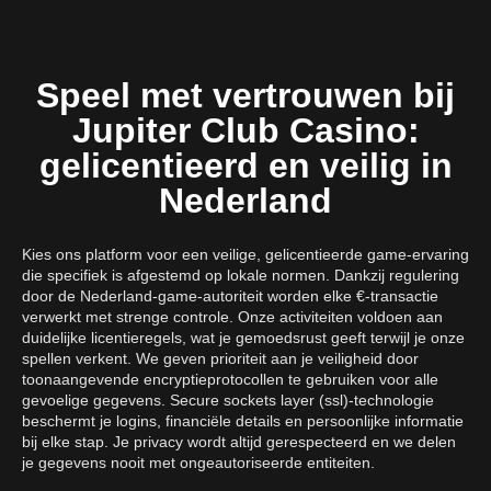
Speel met vertrouwen bij
Jupiter Club Casino:
gelicentieerd en veilig in
Nederland
Kies ons platform voor een veilige, gelicentieerde game-ervaring
die specifiek is afgestemd op lokale normen. Dankzij regulering
door de Nederland-game-autoriteit worden elke €-transactie
verwerkt met strenge controle. Onze activiteiten voldoen aan
duidelijke licentieregels, wat je gemoedsrust geeft terwijl je onze
spellen verkent. We geven prioriteit aan je veiligheid door
toonaangevende encryptieprotocollen te gebruiken voor alle
gevoelige gegevens. Secure sockets layer (ssl)-technologie
beschermt je logins, financiële details en persoonlijke informatie
bij elke stap. Je privacy wordt altijd gerespecteerd en we delen
je gegevens nooit met ongeautoriseerde entiteiten.