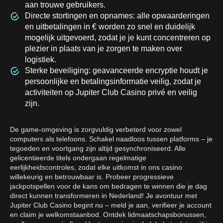
aan trouwe gebruikers.
Directe stortingen en opnames: alle opwaarderingen
en uitbetalingen in € worden zo snel en duidelijk
mogelijk uitgevoerd, zodat je je kunt concentreren op
plezier in plaats van je zorgen te maken over
logistiek.
Sterke beveiliging: geavanceerde encryptie houdt je
persoonlijke en betalingsinformatie veilig, zodat je
activiteiten op Jupiter Club Casino privé en veilig
zijn.
De game-omgeving is zorgvuldig verbeterd voor zowel
computers als telefoons. Schakel naadloos tussen platforms – je
tegoeden en voortgang zijn altijd gesynchroniseerd. Alle
gelicentieerde titels ondergaan regelmatige
eerlijkheidscontroles, zodat elke uitkomst in ons casino
willekeurig en betrouwbaar is. Probeer progressieve
jackpotspellen voor de kans om bedragen te winnen die je dag
direct kunnen transformeren in Nederland! Je avontuur met
Jupiter Club Casino begint nu – meld je aan, verifieer je account
en claim je welkomstaanbod. Ontdek lidmaatschapsbonussen,