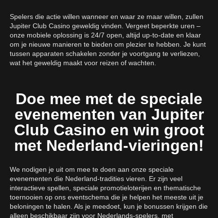
Spelers die actie willen wanneer en waar ze maar willen, zullen
Jupiter Club Casino geweldig vinden. Vergeet beperkte uren –
onze mobiele oplossing is 24/7 open, altijd up-to-date en klaar
om je nieuwe manieren te bieden om plezier te hebben. Je kunt
tussen apparaten schakelen zonder je voortgang te verliezen,
wat het geweldig maakt voor reizen of wachten.
Doe mee met de speciale
evenementen van Jupiter
Club Casino en win groot
met Nederland-vieringen!
We nodigen je uit om mee te doen aan onze speciale
evenementen die Nederland-tradities vieren. Er zijn veel
interactieve spellen, speciale promotieloterijen en thematische
toernooien op ons eventschema die je helpen het meeste uit je
beloningen te halen. Als je meedoet, kun je bonussen krijgen die
alleen beschikbaar zijn voor Nederlands-spelers, met