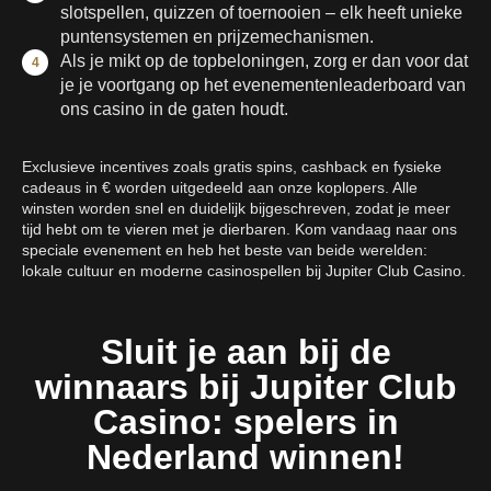
slotspellen, quizzen of toernooien – elk heeft unieke
puntensystemen en prijzemechanismen.
Als je mikt op de topbeloningen, zorg er dan voor dat
je je voortgang op het evenementenleaderboard van
ons casino in de gaten houdt.
Exclusieve incentives zoals gratis spins, cashback en fysieke
cadeaus in € worden uitgedeeld aan onze koplopers. Alle
winsten worden snel en duidelijk bijgeschreven, zodat je meer
tijd hebt om te vieren met je dierbaren. Kom vandaag naar ons
speciale evenement en heb het beste van beide werelden:
lokale cultuur en moderne casinospellen bij Jupiter Club Casino.
Sluit je aan bij de
winnaars bij Jupiter Club
Casino: spelers in
Nederland winnen!