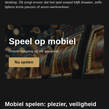
desktop. Dit zorgt ervoor dat het spel soepel blijft draaien, zelfs
tijdens korte pauzes of woon-werkverkeer.
Speel op mobiel
Directe toegang op elk apparaat
Nu spelen
Mobiel spelen: plezier, veiligheid