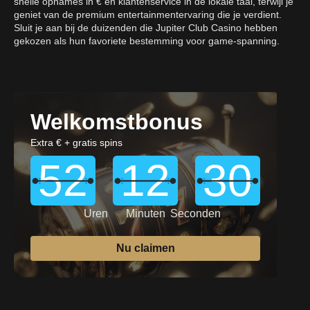
snelle opnames in € en klantenservice in de lokale taal, terwijl je
geniet van de premium entertainmentervaring die je verdient.
Sluit je aan bij de duizenden die Jupiter Club Casino hebben
gekozen als hun favoriete bestemming voor game-spanning.
Welkomstbonus
Extra € + gratis spins
52
12
28
Uren
Minuten
Seconden
Nu claimen