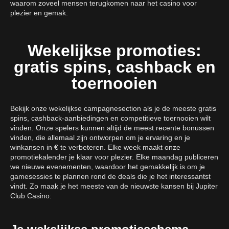
waarom zoveel mensen terugkomen naar het casino voor
plezier en gemak.
Wekelijkse promoties:
gratis spins, cashback en
toernooien
Bekijk onze wekelijkse campagnesection als je de meeste gratis
spins, cashback-aanbiedingen en competitieve toernooien wilt
vinden. Onze spelers kunnen altijd de meest recente bonussen
vinden, die allemaal zijn ontworpen om je ervaring en je
winkansen in € te verbeteren. Elke week maakt onze
promotiekalender je klaar voor plezier. Elke maandag publiceren
we nieuwe evenementen, waardoor het gemakkelijk is om je
gamesessies te plannen rond de deals die je het interessantst
vindt. Zo maak je het meeste van de nieuwste kansen bij Jupiter
Club Casino: