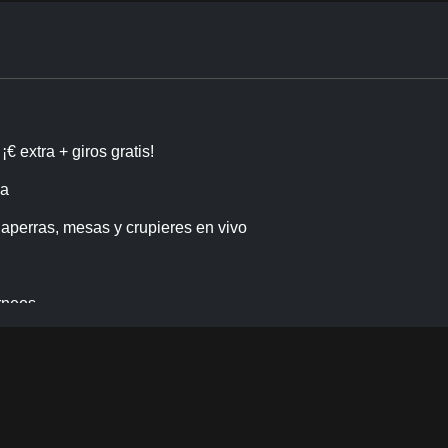
 extra + giros gratis!
da
gaperras, mesas y crupieres en vivo
rneos
 recompensas exclusivas