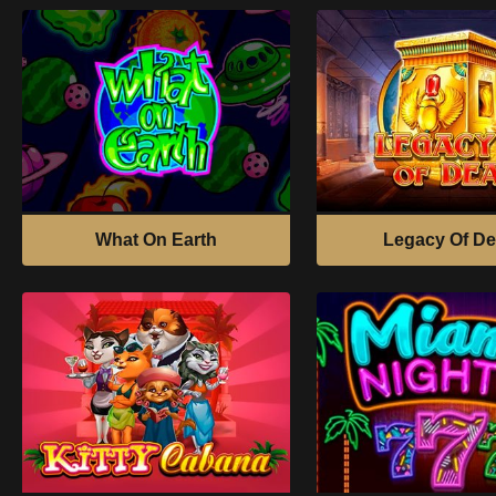
Juega con confianza en Jupiter Club Casino: con licenc
¿Por qué elegir nuestra plataforma?
Jupiter Club Casino en tu teléfono: ¡juega cuando quiera
Juego móvil: diversión, seguridad y funciones
¡Únete a los eventos especiales de Jupiter Club Casino 
Tu participación paso a paso en eventos especiales
What On Earth
Legacy Of D
Únete a los ganadores de Jupiter Club Casino: ¡los jug
Por qué más jugadores de español eligen Jupiter Club C
Cómo retirar dinero con Jupiter Club Casino
Cómo cobrar en Jupiter Club Casino