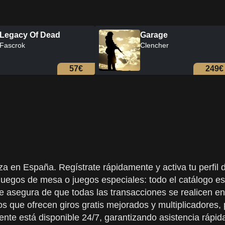
ing With Holly Madison
Legacy Of Dead
Fascrok
385€
57€
a en España. Regístrate rápidamente y activa tu perfil
s, juegos de mesa o juegos especiales: todo el catálogo
asegura de que todas las transacciones se realicen en €,
ue ofrecen giros gratis mejorados y multiplicadores,
liente está disponible 24/7, garantizando asistencia rápi