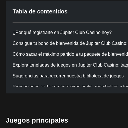
Tabla de contenidos
¿Por qué registrarte en Jupiter Club Casino hoy?
Consigue tu bono de bienvenida de Jupiter Club Casino: ¡€
Cómo sacar el máximo partido a tu paquete de bienveni
Explora toneladas de juegos en Jupiter Club Casino: tra
Sugerencias para recorrer nuestra biblioteca de juegos
Promociones cada semana: giros gratis, reembolsos y to
Tu calendario semanal de promociones
Conviértete en VIP en Jupiter Club Casino: desbloquea
Juegos principales
Las ventajas del club VIP