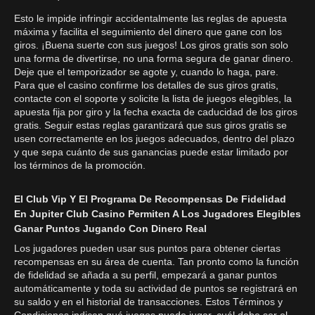
Esto le impide infringir accidentalmente las reglas de apuesta
máxima y facilita el seguimiento del dinero que gane con los
giros. ¡Buena suerte con sus juegos! Los giros gratis son solo
una forma de divertirse, no una forma segura de ganar dinero.
Deje que el temporizador se agote y, cuando lo haga, pare.
Para que el casino confirme los detalles de sus giros gratis,
contacte con el soporte y solicite la lista de juegos elegibles, la
apuesta fija por giro y la fecha exacta de caducidad de los giros
gratis. Seguir estas reglas garantizará que sus giros gratis se
usen correctamente en los juegos adecuados, dentro del plazo
y que sepa cuánto de sus ganancias puede estar limitado por
los términos de la promoción.
El Club Vip Y El Programa De Recompensas De Fidelidad
En Jupiter Club Casino Permiten A Los Jugadores Elegibles
Ganar Puntos Jugando Con Dinero Real
Los jugadores pueden usar sus puntos para obtener ciertas
recompensas en su área de cuenta. Tan pronto como la función
de fidelidad se añada a su perfil, empezará a ganar puntos
automáticamente y toda su actividad de puntos se registrará en
su saldo y en el historial de transacciones. Estos Términos y
Condiciones indican qué juegos puede jugar, cuál debe ser el