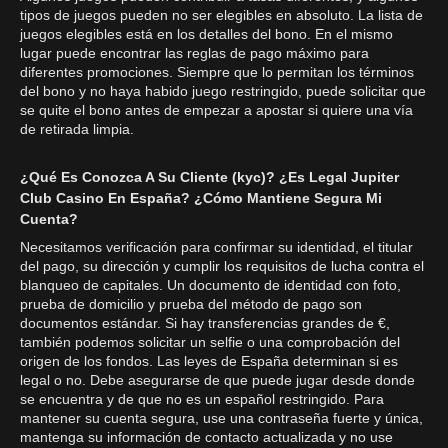
tipos de juegos pueden no ser elegibles en absoluto. La lista de
juegos elegibles está en los detalles del bono. En el mismo
lugar puede encontrar las reglas de pago máximo para
diferentes promociones. Siempre que lo permitan los términos
del bono y no haya habido juego restringido, puede solicitar que
se quite el bono antes de empezar a apostar si quiere una vía
de retirada limpia.
¿Qué Es Conozca A Su Cliente (kyc)? ¿Es Legal Jupiter
Club Casino En España? ¿Cómo Mantiene Segura Mi
Cuenta?
Necesitamos verificación para confirmar su identidad, el titular
del pago, su dirección y cumplir los requisitos de lucha contra el
blanqueo de capitales. Un documento de identidad con foto,
prueba de domicilio y prueba del método de pago son
documentos estándar. Si hay transferencias grandes de €,
también podemos solicitar un selfie o una comprobación del
origen de los fondos. Las leyes de España determinan si es
legal o no. Debe asegurarse de que puede jugar desde donde
se encuentra y de que no es un español restringido. Para
mantener su cuenta segura, use una contraseña fuerte y única,
mantenga su información de contacto actualizada y no use