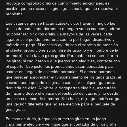
provoca comprobaciones de cumplimiento adicionales, es
posible que no reciba sus giros gratis hasta que se resuelva el
problema.
Los usuarios que se hayan autoexcluido, hayan infringido las
reglas de bonos anteriormente o tengan varias cuentas podrían
no poder recibir giros gratis. La mayoría de las veces, cada
jugador solo puede tener una cuenta por hogar, dispositivo y
método de pago. Si necesita ayuda con el servicio de atención
al cliente, proporcione su nombre de usuario y el nombre de la
promoción si le faltan giros gratis. Para saber si se acreditaron
los giros, si caducaron y qué juegos son elegibles, contacte con
el soporte. Uso justo: las promociones están pensadas para
usarse en juegos de diversión normales. Si detecta patrones
que parecen aprovechar el funcionamiento de los giros gratis, el
casino puede quitarle los giros o cancelar cualquier ganancia
derivada de ellos. Al iniciar la tragaperras elegible, asegúrese
de hacerlo desde el enlace del vestíbulo del casino y no desde
un acceso directo de terceros. Si lo hace, el juego podría cargar
una versión diferente que no sea elegible para el paquete de
giros gratis.
En caso de duda, juegue los primeros giros en un juego
claramente elegible y verifique que el contador de giros gratis