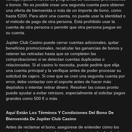
o bonos. No es posible crear una segunda cuenta para obtener
una oferta de bienvenida o más de un importe de bono, como
hasta €200. Para abrir una cuenta, no puede usar la identidad o
el método de pago de otra persona. Está prohibido usar la
cuenta de otra persona o permitir que otra persona juegue en
su cuenta.
Jupiter Club Casino puede cerrar cuentas adicionales, quitar
beneficios promocionales, recalcular las ganancias de bonos y
retener las retiradas hasta que se completen las
comprobaciones si se detectan cuentas duplicadas o
relacionadas. Si el casino lo necesita, puede pedirle que elija
una cuenta principal y la verifique antes de poder procesar su
solicitud de cajero. Si cree que se creó una segunda cuenta por
error, debe contactar con el soporte antes de hacer más
depósitos o intentar retirar dinero. Resolver las cosas pronto
puede ayudar a evitar retrasos, especialmente al solicitar pagos
grandes como 500 € o más.
Aquí Están Los Términos Y Condiciones Del Bono De
Bienvenida De Jupiter Club Casino
Antes de reclamar el bono, asegúrese de entender cómo los