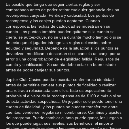
Es posible que tenga que seguir ciertas reglas y ser
comprobado antes de poder retirar cualquier ganancia de una
recompensa canjeada. Pérdida y caducidad. Los puntos de
recompensa y los canjes pueden agotarse. Cuando
corresponda, las fechas de caducidad se muestran en su
cuenta. Los puntos también pueden quitarse si la cuenta se
cierra, se autoexcluye, no se usa durante mucho tiempo o si se
detecta que el jugador infringe las reglas del casino sobre
equidad y seguridad. Depende de la situación si los puntos se
devuelven, modifican o descartan si se cancela un canje por un
error o una comprobación de elegibilidad fallida. Requisitos de
cuenta y cualificación. Su cuenta debe estar en buen estado
antes de poder canjear sus puntos.
Jupiter Club Casino puede necesitar confirmar su identidad
antes de permitirle canjear sus puntos de fidelidad o realizar
una retirada relacionada con ellos. Esto es especialmente
probable si el valor de la recompensa es de €100 o más o si se
detecta actividad sospechosa. Un jugador solo puede tener una
cuenta de fidelidad, y los puntos no pueden transferirse entre
cuentas, venderse, regalarse ni combinarse. Cambios y ajustes
del programa. Puede cambiar cuánto puede ganar, los juegos a
los que puede jugar, sus niveles, sus beneficios, el importe
mínimo que puede canjear y las tasas de conversión en Jupiter