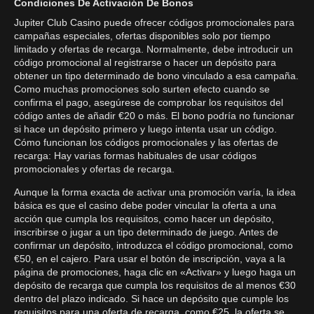
Condiciones De Activación De Bonos
Jupiter Club Casino puede ofrecer códigos promocionales para
campañas especiales, ofertas disponibles solo por tiempo
limitado y ofertas de recarga. Normalmente, debe introducir un
código promocional al registrarse o hacer un depósito para
obtener un tipo determinado de bono vinculado a esa campaña.
Como muchas promociones solo surten efecto cuando se
confirma el pago, asegúrese de comprobar los requisitos del
código antes de añadir €20 o más. El bono podría no funcionar
si hace un depósito primero y luego intenta usar un código.
Cómo funcionan los códigos promocionales y las ofertas de
recarga: Hay varias formas habituales de usar códigos
promocionales y ofertas de recarga.
Aunque la forma exacta de activar una promoción varía, la idea
básica es que el casino debe poder vincular la oferta a una
acción que cumpla los requisitos, como hacer un depósito,
inscribirse o jugar a un tipo determinado de juego. Antes de
confirmar un depósito, introduzca el código promocional, como
€50, en el cajero. Para usar el botón de inscripción, vaya a la
página de promociones, haga clic en «Activar» y luego haga un
depósito de recarga que cumpla los requisitos de al menos €30
dentro del plazo indicado. Si hace un depósito que cumple los
requisitos para una oferta de recarga, como €25, la oferta se