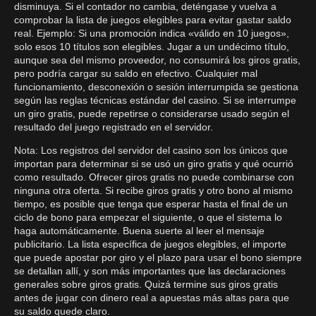
disminuya. Si el contador no cambia, deténgase y vuelva a
comprobar la lista de juegos elegibles para evitar gastar saldo
real. Ejemplo: Si una promoción indica «válido en 10 juegos»,
solo esos 10 títulos son elegibles. Jugar a un undécimo título,
aunque sea del mismo proveedor, no consumirá los giros gratis,
pero podría cargar su saldo en efectivo. Cualquier mal
funcionamiento, desconexión o sesión interrumpida se gestiona
según las reglas técnicas estándar del casino. Si se interrumpe
un giro gratis, puede repetirse o considerarse usado según el
resultado del juego registrado en el servidor.
Nota: Los registros del servidor del casino son los únicos que
importan para determinar si se usó un giro gratis y qué ocurrió
como resultado. Ofrecer giros gratis no puede combinarse con
ninguna otra oferta. Si recibe giros gratis y otro bono al mismo
tiempo, es posible que tenga que esperar hasta el final de un
ciclo de bono para empezar el siguiente, o que el sistema lo
haga automáticamente. Buena suerte al leer el mensaje
publicitario. La lista específica de juegos elegibles, el importe
que puede apostar por giro y el plazo para usar el bono siempre
se detallan allí, y son más importantes que las declaraciones
generales sobre giros gratis. Quizá termine sus giros gratis
antes de jugar con dinero real a apuestas más altas para que
su saldo quede claro.