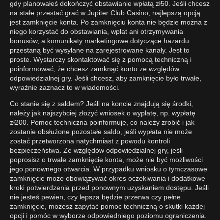
gdy planowałeś dokończyć obstawianie wpłatą zł50. Jeśli chcesz
na stałe przestać grać w Jupiter Club Casino, najlepszą opcją
jest zamknięcie konta. Po zamknięciu konta nie będzie można z
niego korzystać do obstawiania, wpłat ani otrzymywania
bonusów, a komunikaty marketingowe dotyczące hazardu
przestaną być wysyłane na zarejestrowane kanały. Jest to
proste. Wystarczy skontaktować się z pomocą techniczną i
poinformować, że chcesz zamknąć konto ze względów
odpowiedzialnej gry. Jeśli chcesz, aby zamknięcie było trwałe,
wyraźnie zaznacz to w wiadomości.
Co stanie się z saldem? Jeśli na koncie znajdują się środki,
należy jak najszybciej złożyć wniosek o wypłatę, np. wypłatę
zł200. Pomoc techniczna poinformuje, co należy zrobić i jak
zostanie obsłużone pozostałe saldo, jeśli wypłata nie może
zostać przetworzona natychmiast z powodu kontroli
bezpieczeństwa. Ze względów odpowiedzialnej gry, jeśli
poprosisz o trwałe zamknięcie konta, może nie być możliwości
jego ponownego otwarcia. W przypadku wniosku o tymczasowe
zamknięcie może obowiązywać okres oczekiwania i dodatkowe
kroki potwierdzenia przed ponownym uzyskaniem dostępu. Jeśli
nie jesteś pewien, czy lepsza będzie przerwa czy pełne
zamknięcie, możesz zapytać pomoc techniczną o skutki każdej
opcji i pomóc w wyborze odpowiedniego poziomu ograniczenia.