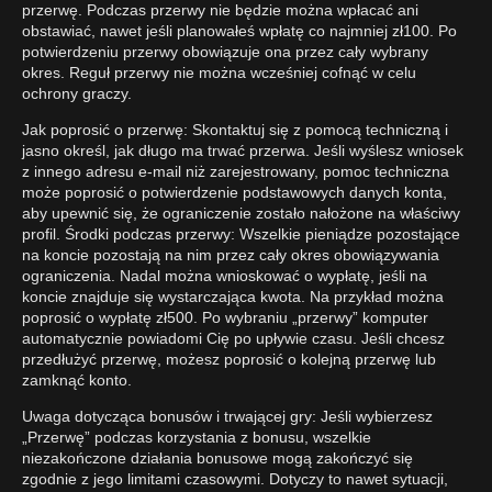
przerwę. Podczas przerwy nie będzie można wpłacać ani
obstawiać, nawet jeśli planowałeś wpłatę co najmniej zł100. Po
potwierdzeniu przerwy obowiązuje ona przez cały wybrany
okres. Reguł przerwy nie można wcześniej cofnąć w celu
ochrony graczy.
Jak poprosić o przerwę: Skontaktuj się z pomocą techniczną i
jasno określ, jak długo ma trwać przerwa. Jeśli wyślesz wniosek
z innego adresu e-mail niż zarejestrowany, pomoc techniczna
może poprosić o potwierdzenie podstawowych danych konta,
aby upewnić się, że ograniczenie zostało nałożone na właściwy
profil. Środki podczas przerwy: Wszelkie pieniądze pozostające
na koncie pozostają na nim przez cały okres obowiązywania
ograniczenia. Nadal można wnioskować o wypłatę, jeśli na
koncie znajduje się wystarczająca kwota. Na przykład można
poprosić o wypłatę zł500. Po wybraniu „przerwy” komputer
automatycznie powiadomi Cię po upływie czasu. Jeśli chcesz
przedłużyć przerwę, możesz poprosić o kolejną przerwę lub
zamknąć konto.
Uwaga dotycząca bonusów i trwającej gry: Jeśli wybierzesz
„Przerwę” podczas korzystania z bonusu, wszelkie
niezakończone działania bonusowe mogą zakończyć się
zgodnie z jego limitami czasowymi. Dotyczy to nawet sytuacji,