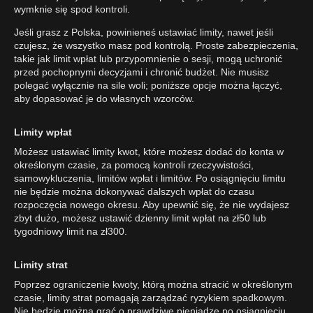
wymknie się spod kontroli.
Jeśli grasz z Polska, powinieneś ustawiać limity, nawet jeśli
czujesz, że wszystko masz pod kontrolą. Proste zabezpieczenia,
takie jak limit wpłat lub przypomnienie o sesji, mogą uchronić
przed pochopnymi decyzjami i chronić budżet. Nie musisz
polegać wyłącznie na sile woli; poniższe opcje można łączyć,
aby dopasować je do własnych wzorców.
Limity wpłat
Możesz ustawiać limity kwot, które możesz dodać do konta w
określonym czasie, za pomocą kontroli rzeczywistości,
samowykluczenia, limitów wpłat i limitów. Po osiągnięciu limitu
nie będzie można dokonywać dalszych wpłat do czasu
rozpoczęcia nowego okresu. Aby upewnić się, że nie wydajesz
zbyt dużo, możesz ustawić dzienny limit wpłat na zł50 lub
tygodniowy limit na zł300.
Limity strat
Poprzez ograniczenie kwoty, którą można stracić w określonym
czasie, limity strat pomagają zarządzać ryzykiem spadkowym.
Nie będzie można grać o prawdziwe pieniądze po osiągnięciu