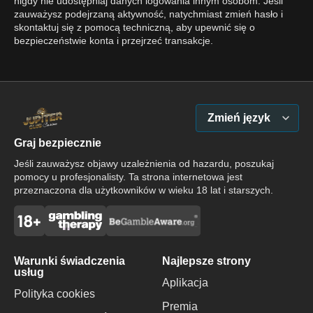
nigdy nie udostępniaj danych logowania innym osobom. Jeśli
zauważysz podejrzaną aktywność, natychmiast zmień hasło i
skontaktuj się z pomocą techniczną, aby upewnić się o
bezpieczeństwie konta i przejrzeć transakcje.
Zmień język
Graj bezpiecznie
Jeśli zauważysz objawy uzależnienia od hazardu, poszukaj
pomocy u profesjonalisty. Ta strona internetowa jest
przeznaczona dla użytkowników w wieku 18 lat i starszych.
Warunki świadczenia
Najlepsze strony
usług
Aplikacja
Polityka cookies
Premia