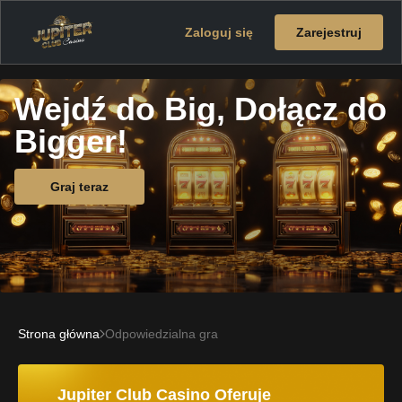
Zaloguj się
Zarejestruj
Wejdź do Big, Dołącz do
Bigger!
Graj teraz
Strona główna
Odpowiedzialna gra
Jupiter Club Casino Oferuje