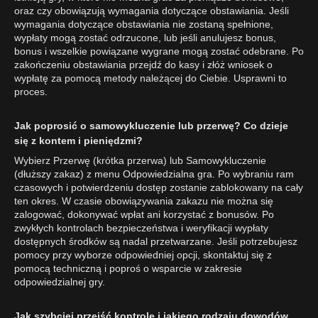
oraz czy obowiązują wymagania dotyczące obstawiania. Jeśli
wymagania dotyczące obstawiania nie zostaną spełnione,
wypłaty mogą zostać odrzucone, lub jeśli anulujesz bonus,
bonus i wszelkie powiązane wygrane mogą zostać odebrane. Po
zakończeniu obstawiania przejdź do kasy i złóż wniosek o
wypłatę za pomocą metody należącej do Ciebie. Usprawni to
proces.
Jak poprosić o samowykluczenie lub przerwę? Co dzieje
się z kontem i pieniędzmi?
Wybierz Przerwę (krótka przerwa) lub Samowykluczenie
(dłuższy zakaz) z menu Odpowiedzialna gra. Po wybraniu ram
czasowych i potwierdzeniu dostęp zostanie zablokowany na cały
ten okres. W czasie obowiązywania zakazu nie można się
zalogować, dokonywać wpłat ani korzystać z bonusów. Po
zwykłych kontrolach bezpieczeństwa i weryfikacji wypłaty
dostępnych środków są nadal przetwarzane. Jeśli potrzebujesz
pomocy przy wyborze odpowiedniej opcji, skontaktuj się z
pomocą techniczną i poproś o wsparcie w zakresie
odpowiedzialnej gry.
Jak szybciej przejść kontrole i jakiego rodzaju dowodów