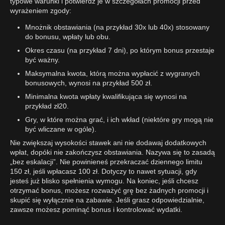
typowe warunki i potwierdź je w szczegółach promocji przed
wyrażeniem zgody:
Mnożnik obstawiania (na przykład 30x lub 40x) stosowany
do bonusu, wpłaty lub obu.
Okres czasu (na przykład 7 dni), po którym bonus przestaje
być ważny.
Maksymalna kwota, którą można wypłacić z wygranych
bonusowych, wynosi na przykład 500 zł.
Minimalna kwota wpłaty kwalifikująca się wynosi na
przykład zł20.
Gry, w które można grać, i ich wkład (niektóre gry mogą nie
być wliczane w ogóle).
Nie zwiększaj wysokości stawek ani nie dodawaj dodatkowych
wpłat, dopóki nie zakończysz obstawiania. Nazywa się to zasadą
„bez eskalacji”. Nie powinieneś przekraczać dziennego limitu
150 zł, jeśli wpłacasz 100 zł. Dotyczy to nawet sytuacji, gdy
jesteś już blisko spełnienia wymogu. Na koniec, jeśli chcesz
otrzymać bonus, możesz rozważyć grę bez żadnych promocji i
skupić się wyłącznie na zabawie. Jeśli grasz odpowiedzialnie,
zawsze możesz pominąć bonus i kontrolować wydatki.