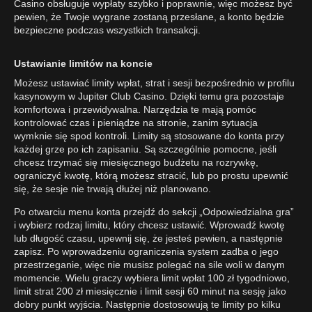
Casino obsługuje wypłaty szybko i poprawnie, więc możesz być
pewien, że Twoje wygrane zostaną przesłane, a konto będzie
bezpieczne podczas wszystkich transakcji.
Ustawianie limitów na koncie
Możesz ustawiać limity wpłat, strat i sesji bezpośrednio w profilu
kasynowym w Jupiter Club Casino. Dzięki temu gra pozostaje
komfortowa i przewidywalna. Narzędzia te mają pomóc
kontrolować czas i pieniądze na stronie, zanim sytuacja
wymknie się spod kontroli. Limity są stosowane do konta przy
każdej grze po ich zapisaniu. Są szczególnie pomocne, jeśli
chcesz trzymać się miesięcznego budżetu na rozrywkę,
ograniczyć kwotę, którą możesz stracić, lub po prostu upewnić
się, że sesje nie trwają dłużej niż planowano.
Po otwarciu menu konta przejdź do sekcji „Odpowiedzialna gra”
i wybierz rodzaj limitu, który chcesz ustawić. Wprowadź kwotę
lub długość czasu, upewnij się, że jesteś pewien, a następnie
zapisz. Po wprowadzeniu ograniczenia system zadba o jego
przestrzeganie, więc nie musisz polegać na sile woli w danym
momencie. Wielu graczy wybiera limit wpłat 100 zł tygodniowo,
limit strat 200 zł miesięcznie i limit sesji 60 minut na sesję jako
dobry punkt wyjścia. Następnie dostosowują te limity po kilku