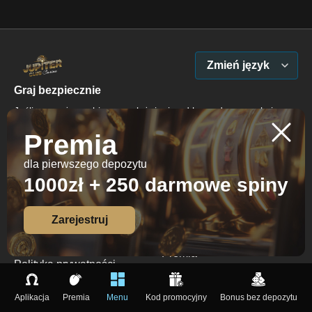
Zmień język
Graj bezpiecznie
Jeśli zauważysz objawy uzależnienia od hazardu, poszukaj
pomocy u profesjonalisty. Ta strona internetowa jest
Premia
przeznaczona dla użytkowników w wieku 18 lat i starszych.
dla pierwszego depozytu
1000zł + 250 darmowe spiny
Warunki świadczenia
Najlepsze strony
usług
Zarejestruj
Aplikacja
Polityka cookies
Premia
Polityka prywatności
Kod promocyjny
Warunki i postanowienia
Aplikacja
Premia
Menu
Kod promocyjny
Bonus bez depozytu
Bonus bez depozytu
Odpowiedzialna gra