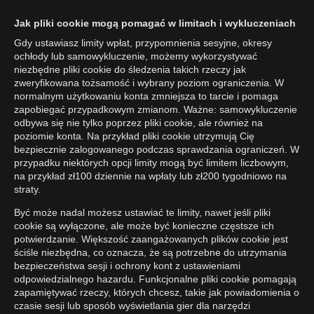
Jak pliki cookie mogą pomagać w limitach i wykluczeniach
Gdy ustawiasz limity wpłat, przypomnienia sesyjne, okresy
ochłody lub samowykluczenie, możemy wykorzystywać
niezbędne pliki cookie do śledzenia takich rzeczy jak
zweryfikowana tożsamość i wybrany poziom ograniczenia. W
normalnym użytkowaniu konta zmniejsza to tarcie i pomaga
zapobiegać przypadkowym zmianom. Ważne: samowykluczenie
odbywa się nie tylko poprzez pliki cookie, ale również na
poziomie konta. Na przykład pliki cookie utrzymują Cię
bezpiecznie zalogowanego podczas sprawdzania ograniczeń. W
przypadku niektórych opcji limity mogą być limitem liczbowym,
na przykład zł100 dziennie na wpłaty lub zł200 tygodniowo na
straty.
Być może nadal możesz ustawiać te limity, nawet jeśli pliki
cookie są wyłączone, ale może być konieczne częstsze ich
potwierdzanie. Większość zaangażowanych plików cookie jest
ściśle niezbędna, co oznacza, że są potrzebne do utrzymania
bezpieczeństwa sesji i ochrony kont z ustawieniami
odpowiedzialnego hazardu. Funkcjonalne pliki cookie pomagają
zapamiętywać rzeczy, których chcesz, takie jak powiadomienia o
czasie sesji lub sposób wyświetlania gier dla narzędzi