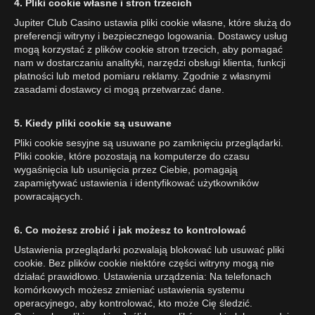
4. Pliki cookie własne i stron trzecich
Jupiter Club Casino ustawia pliki cookie własne, które służą do
preferencji witryny i bezpiecznego logowania. Dostawcy usług
mogą korzystać z plików cookie stron trzecich, aby pomagać
nam w dostarczaniu analityki, narzędzi obsługi klienta, funkcji
płatności lub metod pomiaru reklamy. Zgodnie z własnymi
zasadami dostawcy ci mogą przetwarzać dane.
5. Kiedy pliki cookie są usuwane
Pliki cookie sesyjne są usuwane po zamknięciu przeglądarki.
Pliki cookie, które pozostają na komputerze do czasu
wygaśnięcia lub usunięcia przez Ciebie, pomagają
zapamiętywać ustawienia i identyfikować użytkowników
powracających.
6. Co możesz zrobić i jak możesz to kontrolować
Ustawienia przeglądarki pozwalają blokować lub usuwać pliki
cookie. Bez plików cookie niektóre części witryny mogą nie
działać prawidłowo. Ustawienia urządzenia: Na telefonach
komórkowych możesz zmieniać ustawienia systemu
operacyjnego, aby kontrolować, kto może Cię śledzić.