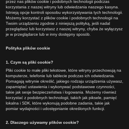
przez nas plików cookie i podobnych technologii podczas
korzystania z naszej witryny lub odwiedzania naszego kasyna.
Istnieją opcje kontroli sposobu wykorzystywania tych technologii.
Możemy korzystać z plików cookie i podobnych technologii na
Twoim urządzeniu zgodnie z niniejszą polityką, jeśli nadal
przeglądasz lub korzystasz z naszej witryny, chyba że wyłączysz
je w przeglądarce lub w inny dostępny sposób.
Polityka plików cookie
1. Czym są pliki cookie?
Pliki cookie to małe pliki tekstowe, które witryny przechowują na
komputerze, telefonie lub tablecie podczas ich odwiedzania.
Pomagają witrynie określić, jakiego rodzaju urządzenia używasz,
zapamiętać ustawienia i wykonywać podstawowe czynności,
takie jak sesje bezpieczeństwa i logowania. Możemy również
korzystać z podobnych technologii, takich jak piksele, pamięć
lokalna i SDK, które wykonują podobne zadania, takie jak
pomiar wydajności i udostępnianie określonych funkcji.
2. Dlaczego używamy plików cookie?