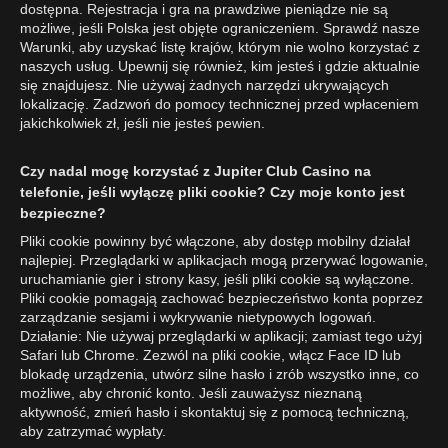
dostępna. Rejestracja i gra na prawdziwe pieniądze nie są
możliwe, jeśli Polska jest objęte ograniczeniem. Sprawdź nasze
Warunki, aby uzyskać listę krajów, którym nie wolno korzystać z
naszych usług. Upewnij się również, kim jesteś i gdzie aktualnie
się znajdujesz. Nie używaj żadnych narzędzi ukrywających
lokalizację. Zadzwoń do pomocy technicznej przed wpłaceniem
jakichkolwiek zł, jeśli nie jesteś pewien.
Czy nadal mogę korzystać z Jupiter Club Casino na
telefonie, jeśli wyłączę pliki cookie? Czy moje konto jest
bezpieczne?
Pliki cookie powinny być włączone, aby dostęp mobilny działał
najlepiej. Przeglądarki w aplikacjach mogą przerywać logowanie,
uruchamianie gier i strony kasy, jeśli pliki cookie są wyłączone.
Pliki cookie pomagają zachować bezpieczeństwo konta poprzez
zarządzanie sesjami i wykrywanie nietypowych logowań.
Działanie: Nie używaj przeglądarki w aplikacji; zamiast tego użyj
Safari lub Chrome. Zezwól na pliki cookie, włącz Face ID lub
blokadę urządzenia, utwórz silne hasło i zrób wszystko inne, co
możliwe, aby chronić konto. Jeśli zauważysz nieznaną
aktywność, zmień hasło i skontaktuj się z pomocą techniczną,
aby zatrzymać wypłaty.