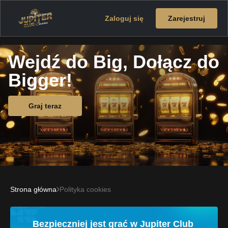
Zaloguj się
Zarejestruj
Wejdź do Big, Dołącz do
Bigger!
Graj teraz
Strona główna
Polityka cookies
Bezpieczniej jest grać w Jupiter Club