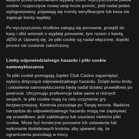
cookie i rozpoczęcie nowej sesji może pomóc, jeśli nadal jesteś
wylogowywany, pojawiają się monity weryfikacyjne lub kasa nie
zapisuje kwoty wypłaty.
Po wyczyszczeniu środków zaloguj się ponownie, przejdź do
kasy i złóż wniosek o wypłatę ponownie, tym razem z kwotą
zł250 zł. Upewnij się, że pliki cookie są nadal włączone, dopóki
proces nie zostanie zakończony.
Limity odpowiedzialnego hazardu i pliki cookie
samowykluczenia
Te pliki cookie pomagają Jupiter Club Casino zapamiętać
wybory dotyczące odpowiedzialnego hazardu. Dzięki temu limity
i ustawienia samowykluczenia będą nadal działać prawidłowo po
powrocie. Utrzymując preferencje takie same w różnych
sesjach, te pliki cookie mają na celu uczynienie gry
bezpieczniejszą. Kontrola pozostaje po Twojej stronie. Niektóre
narzędzia do odpowiedzialnego hazardu mogą nie zapisywać
się prawidłowo, jeśli zablokujesz lub usuniesz niektóre pliki
cookie. Może być konieczne ponowne ich ustawienie lub
wykonanie dodatkowych kroków, aby upewnić się, że
ograniczenia pozostają w mocy.