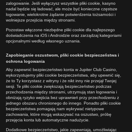
zalogowanie. Jeśli wyłączysz wszystkie pliki cookie, kasyno
nadal będzie się ładować, ale może być konieczne częstsze
logowanie, wielokrotne żądanie potwierdzenia tożsamości i
wolniejsze przejścia między stronami.
Pozostaw włączone niezbędne pliki cookie dla najlepszego
doświadczenia na iOS i Androidzie oraz zarządzaj kategoriami
opcjonalnymi według własnego uznania.
Zapobieganie oszustwom, pliki cookie bezpieczeństwa i
ochrona logowania
Aby zapewnić bezpieczeństwo konta w Jupiter Club Casino,
wykorzystujemy pliki cookie bezpieczeństwa, aby upewnić się,
że to Ty korzystasz z witryny i że nikt inny nie przejął Twojej
sesji. Te pliki cookie zwiększają bezpieczeństwo podczas
przechodzenia między stronami, utrzymują stan logowania i
obniżają ryzyko wejścia bez uprawnień przy przechodzeniu z
jednego obszaru chronionego do innego. Ponadto pliki cookie
bezpieczeństwa pomagają nam wykrywać nietypowe
zachowania, które mogą wskazywać na oszustwo, próbę
przejęcia konta lub automatyczne nadużycie.
Dodatkowe bezpieczeństwo, jakie zapewniają, umożliwiając