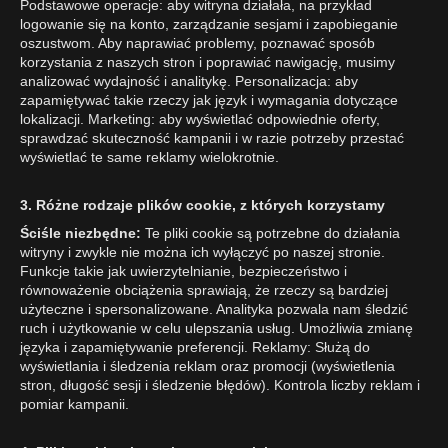
Podstawowe operacje: aby witryna działała, na przykład
logowanie się na konto, zarządzanie sesjami i zapobieganie
oszustwom. Aby naprawiać problemy, poznawać sposób
korzystania z naszych stron i poprawiać nawigację, musimy
analizować wydajność i analitykę. Personalizacja: aby
zapamiętywać takie rzeczy jak język i wymagania dotyczące
lokalizacji. Marketing: aby wyświetlać odpowiednie oferty,
sprawdzać skuteczność kampanii i w razie potrzeby przestać
wyświetlać te same reklamy wielokrotnie.
3. Różne rodzaje plików cookie, z których korzystamy
Ściśle niezbędne:
Te pliki cookie są potrzebne do działania
witryny i zwykle nie można ich wyłączyć po naszej stronie.
Funkcje takie jak uwierzytelnianie, bezpieczeństwo i
równoważenie obciążenia sprawiają, że rzeczy są bardziej
użyteczne i spersonalizowane. Analityka pozwala nam śledzić
ruch i użytkowanie w celu ulepszania usług. Umożliwia zmianę
języka i zapamiętywanie preferencji. Reklamy: Służą do
wyświetlania i śledzenia reklam oraz promocji (wyświetlenia
stron, długość sesji i śledzenie błędów). Kontrola liczby reklam i
pomiar kampanii.