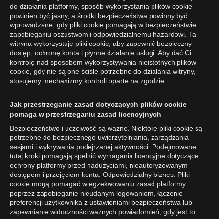
do działania platformy, sposób wykorzystania plików cookie
powinien być jasny, a środki bezpieczeństwa powinny być
wprowadzane, gdy pliki cookie pomagają w bezpieczeństwie,
zapobieganiu oszustwom i odpowiedzialnemu hazardowi. Ta
witryna wykorzystuje pliki cookie, aby zapewnić bezpieczny
dostęp, ochronę konta i płynne działanie usługi. Aby dać Ci
kontrolę nad sposobem wykorzystywania nieistotnych plików
cookie, gdy nie są one ściśle potrzebne do działania witryny,
stosujemy mechanizmy kontroli oparte na zgodzie.
Jak przestrzeganie zasad dotyczących plików cookie
pomaga w przestrzeganiu zasad licencyjnych
Bezpieczeństwo i uczciwość są ważne. Niektóre pliki cookie są
potrzebne do bezpiecznego uwierzytelniania, zarządzania
sesjami i wykrywania podejrzanej aktywności. Podejmowane
tutaj kroki pomagają spełnić wymagania licencyjne dotyczące
ochrony platformy przed nadużyciami, nieautoryzowanym
dostępem i przejęciem konta. Odpowiedzialny biznes. Pliki
cookie mogą pomagać w egzekwowaniu zasad platformy
poprzez zapobieganie nieudanym logowaniom, łączenie
preferencji użytkownika z ustawieniami bezpieczeństwa lub
zapewnianie widoczności ważnych powiadomień, gdy jest to