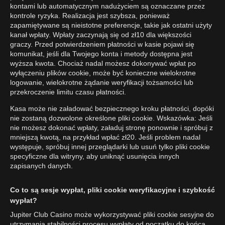
kontami lub automatycznym nadużyciem są oznaczane przez
kontrole ryzyka. Realizacja jest szybsza, ponieważ
zapamiętywane są nieistotne preferencje, takie jak ostatni użyty
kanał wpłaty. Wpłaty zaczynają się od zł10 dla większości
graczy. Przed potwierdzeniem płatności w kasie pojawi się
komunikat, jeśli dla Twojego konta i metody dostępna jest
wyższa kwota. Chociaż nadal możesz dokonywać wpłat po
wyłączeniu plików cookie, może być konieczne wielokrotne
logowanie, wielokrotne żądanie weryfikacji tożsamości lub
przekroczenie limitu czasu płatności.
Kasa może nie załadować bezpiecznego kroku płatności, dopóki
nie zostaną dozwolone określone pliki cookie. Wskazówka: Jeśli
nie możesz dokonać wpłaty, załaduj stronę ponownie i spróbuj z
mniejszą kwotą, na przykład wpłać zł20. Jeśli problem nadal
występuje, spróbuj innej przeglądarki lub usuń tylko pliki cookie
specyficzne dla witryny, aby uniknąć usunięcia innych
zapisanych danych.
Co to są sesje wypłat, pliki cookie weryfikacyjne i szybkość
wypłat?
Jupiter Club Casino może wykorzystywać pliki cookie sesyjne do
utrzymania stabilności procesu wypłaty od początku do końca,