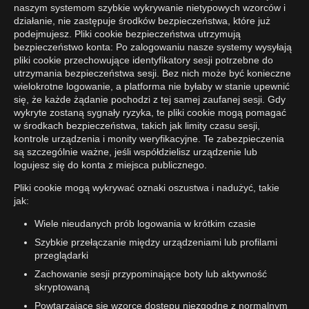
naszym systemom szybkie wykrywanie nietypowych wzorców i
działanie, nie zastępuje środków bezpieczeństwa, które już
podejmujesz. Pliki cookie bezpieczeństwa utrzymują
bezpieczeństwo konta: Po zalogowaniu nasze systemy wysyłają
pliki cookie przechowujące identyfikatory sesji potrzebne do
utrzymania bezpieczeństwa sesji. Bez nich może być konieczne
wielokrotne logowanie, a platforma nie byłaby w stanie upewnić
się, że każde żądanie pochodzi z tej samej zaufanej sesji. Gdy
wykryte zostaną sygnały ryzyka, te pliki cookie mogą pomagać
w środkach bezpieczeństwa, takich jak limity czasu sesji,
kontrole urządzenia i monity weryfikacyjne. Te zabezpieczenia
są szczególnie ważne, jeśli współdzielisz urządzenie lub
logujesz się do konta z miejsca publicznego.
Pliki cookie mogą wykrywać oznaki oszustwa i nadużyć, takie
jak:
Wiele nieudanych prób logowania w krótkim czasie
Szybkie przełączanie między urządzeniami lub profilami
przeglądarki
Zachowanie sesji przypominające boty lub aktywność
skryptowaną
Powtarzające się wzorce dostępu niezgodne z normalnym