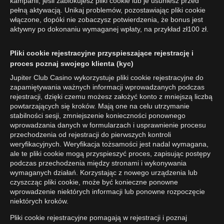
kampanii, jeśli zablokujesz pliki cookie lub je usuniesz przed
pełną aktywacją. Unikaj problemów, pozostawiając pliki cookie
włączone, dopóki nie zobaczysz potwierdzenia, że bonus jest
aktywny po dokonaniu wymaganej wpłaty, na przykład zł100 zł.
Pliki cookie rejestracyjne przyspieszające rejestrację i
proces poznaj swojego klienta (kyc)
Jupiter Club Casino wykorzystuje pliki cookie rejestracyjne do
zapamiętywania ważnych informacji wprowadzanych podczas
rejestracji, dzięki czemu możesz założyć konto z mniejszą liczbą
powtarzających się kroków. Mają one na celu utrzymanie
stabilności sesji, zmniejszenie konieczności ponownego
wprowadzania danych w formularzach i usprawnienie procesu
przechodzenia od rejestracji do pierwszych kontroli
weryfikacyjnych. Weryfikacja tożsamości jest nadal wymagana,
ale te pliki cookie mogą przyspieszyć proces, zapisując postępy
podczas przechodzenia między stronami i wykonywania
wymaganych działań. Korzystając z nowego urządzenia lub
czyszcząc pliki cookie, może być konieczne ponowne
wprowadzenie niektórych informacji lub ponowne rozpoczęcie
niektórych kroków.
Pliki cookie rejestracyjne pomagają w rejestracji i poznaj