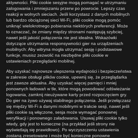
aktywności. Pliki cookie sesyjne mogą pomagać w utrzymaniu
zalogowania i zmniejszaniu przerw po powrocie. Lepszy czas
reakcji w wolnych sieciach. Jeśli korzystasz z danych mobilnych
lub bardzo obciążonej sieci Wi-Fi, pliki cookie mogą pomóc
uniknąć wielokrotnego pobierania niektórych preferencji. Może
to oznaczać, że zmiany między stronami następują szybciej,
nawet jeśli jakość połączenia nie jest idealna. Wskazówki
dotyczące utrzymania responsywności gier na urządzeniach
mobilnych: Aby witryna mogła utrzymać sesję i podstawowe
funkcje, musisz zezwolić na niezbędne pliki cookie w
ustawieniach przeglądarki mobilnej.
Aby uzyskać najnowsze ulepszenia wydajności i bezpieczeństwa
w zakresie obsługi plików cookie, upewnij się, że przeglądarka
jest zawsze aktualna. Aby uzyskać więcej pamięci i mniej
ponownych ładowań w tle, które mogą powodować odświeżanie
logowania, zamknij nieużywane karty przed rozpoczęciem gry.
Do gier na żywo używaj stabilnego połączenia. Jeśli przełączasz
się między Wi-Fi a danymi mobilnymi w trakcie sesji, nawet jeśli
pliki cookie są włączone, sesja może wymagać ponownej
weryfikacji i ponownego załadowania. Usuwaj pliki cookie tylko
wtedy, gdy jest to konieczne (na przykład jeśli strony nie
wyświetlają się prawidłowo). Po wyczyszczeniu ustawienia
zostaną zresetowane i może być konieczne ponowne